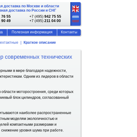
я доставка по Москве и области
ная доставка по России и СНГ
 76 55
+7 (495)
942 75 55
 90 49
+7 (495)
211 04 00
ка
Полезная информация
Контакты
ехтактные
Краткое описание
ор современных технических
рными в мире благодаря надежности,
ктеристикам. Одним из лидеров в области
 области моторостроения, среди которых
ниевый блок цилиндров, согласованный
читываются наиболее распространенные
ктным моделям экологичностью и
делей компактными размерами и
 снижение уровня шума при работе.