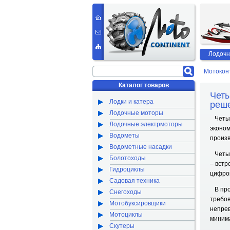
Лодочн
Мотокон
Каталог товаров
Четы
Лодки и катера
реш
Лодочные моторы
Четыре
Лодочные электрмоторы
эконом
Водометы
произв
Водометные насадки
Четыре
Болотоходы
– встр
Гидроциклы
цифров
Садовая техника
В про
Снегоходы
требов
Мотобуксировщики
непрев
Мотоциклы
минима
Скутеры