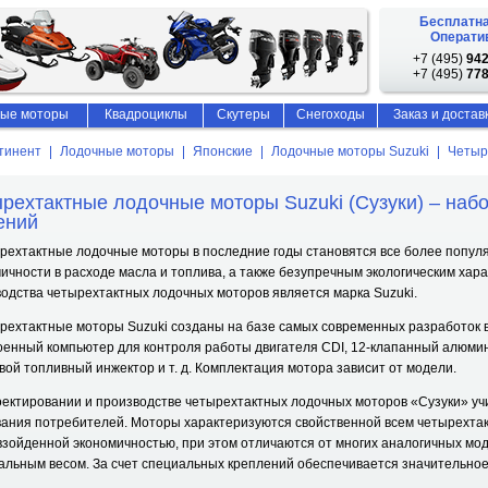
Бесплатна
Оператив
+7 (495)
942
+7 (495)
778
ые моторы
Квадроциклы
Скутеры
Снегоходы
Заказ и достав
тинент
Лодочные моторы
Японские
Лодочные моторы Suzuki
Четыр
рехтактные лодочные моторы Suzuki (Сузуки) – наб
ений
хтактные лодочные моторы в последние годы становятся все более популя
ичности в расходе масла и топлива, а также безупречным экологическим хара
одства четырехтактных лодочных моторов является марка Suzuki.
хтактные моторы Suzuki созданы на базе самых современных разработок в
оенный компьютер для контроля работы двигателя CDI, 12-клапанный алюми
ой топливный инжектор и т. д. Комплектация мотора зависит от модели.
ектировании и производстве четырехтактных лодочных моторов «Сузуки» у
ания потребителей. Моторы характеризуются свойственной всем четырехта
зойденной экономичностью, при этом отличаются от многих аналогичных мо
льным весом. За счет специальных креплений обеспечивается значительное