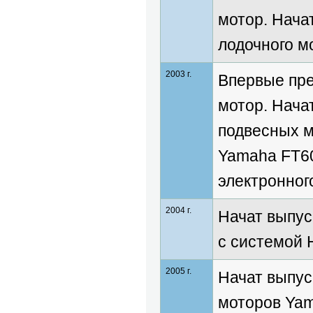
мотор. Нача
лодочного м
2003 г.
Впервые пр
мотор. Нача
подвесных м
Yamaha FT60
электронног
2004 г.
Начат выпус
с системой 
2005 г.
Начат выпус
моторов Yam