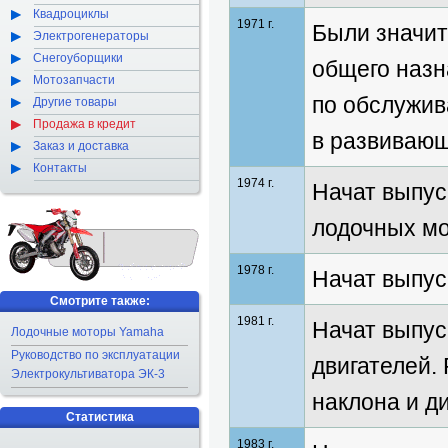
Квадроциклы
1971 г.
Были значит
Электрогенераторы
Снегоуборщики
общего назн
Мотозапчасти
по обслужи
Другие товары
Продажа в кредит
в развивающ
Заказ и доставка
Контакты
1974 г.
Начат выпус
лодочных мо
1978 г.
Начат выпус
Смотрите также:
1981 г.
Начат выпус
Лодочные моторы Yamaha
Руководство по эксплуатации
двигателей.
Электрокультиватора ЭК-3
наклона и д
Статистика
1983 г.