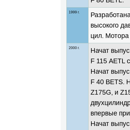
F 80 BETL.
1999 г.
Разработана
высокого да
цил. Мотора 
2000 г.
Начат выпус
F 115 AETL 
Начат выпус
F 40 BETS. 
Z175G, и Z1
двухцилиндр
впервые при
Начат выпус