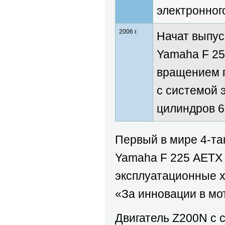
электронног
2006 г.
Начат выпус
Yamaha F 25
вращением г
с системой 
цилиндров 6
Первый в мире 4-т
Yamaha F 225 AETX 
эксплуатационные х
«За инновации в мо
Двигатель Z200N с 