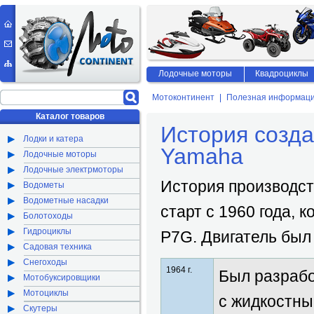
Лодочные моторы
Квадроциклы
Мотоконтинент
Полезная информац
Каталог товаров
История созд
Лодки и катера
Yamaha
Лодочные моторы
Лодочные электрмоторы
История производс
Водометы
Водометные насадки
старт с 1960 года, 
Болотоходы
Гидроциклы
P7G. Двигатель бы
Садовая техника
Снегоходы
1964 г.
Был разрабо
Мотобуксировщики
Мотоциклы
с жидкостн
Скутеры