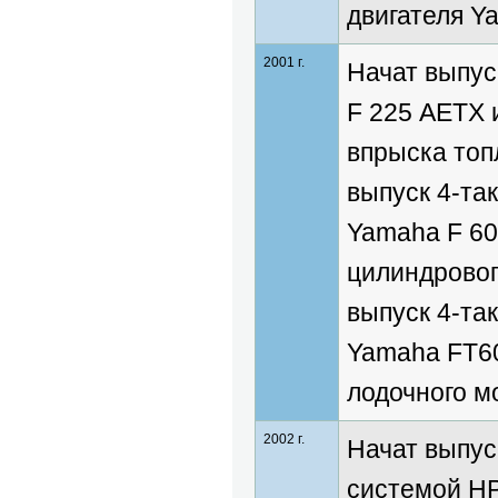
двигателя Y
2001 г.
Начат выпус
F 225 AETX 
впрыска топ
выпуск 4-та
Yamaha F 60
цилиндровог
выпуск 4-та
Yamaha FT60
лодочного м
2002 г.
Начат выпус
системой HP