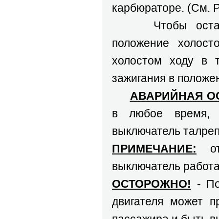
карбюраторе. (См. Р
Чтобы остановит
положение холост
холостом ходу в т
зажигания в положен
АВАРИЙНАЯ О
в любое время, 
выключатель талреп
ПРИМЕЧАНИЕ:
отв
выключатель работа
ОСТОРОЖНО!
- По
двигателя может п