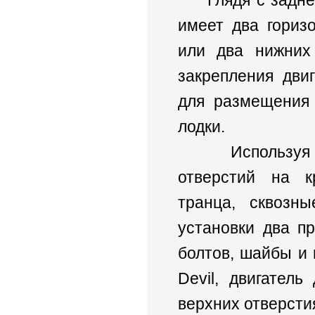
Глядя с задней 
имеет два гориз
или два нижних
закрепления дви
для размещения 
лодки.
Используя 3/8
отверстий на к
транца, сквозн
установки два п
болтов, шайбы и 
Devil, двигател
верхних отверсти