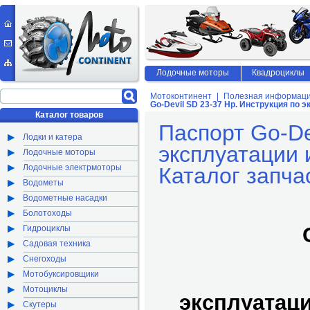
Лодочные моторы
Квадроциклы
Мотоконтинент
Полезная информац
Go-Devil SD 23-37 Hp. Инструкция по 
Каталог товаров
Паспорт Go-De
Лодки и катера
эксплуатации 
Лодочные моторы
Лодочные электрмоторы
Каталог запча
Водометы
Водометные насадки
Болотоходы
Гидроциклы
Садовая техника
Снегоходы
Мотобуксировщики
Мотоциклы
эксплуатац
Скутеры