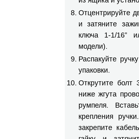
из ящика и устано
Отцентрируйте дв
и затяните заж
ключа 1-1/16” и
модели).
Распакуйте ручк
упаковки.
Открутите болт 3
ниже жгута пров
румпеля. Встав
крепления ручки
закрепите кабел
гайку и затяни