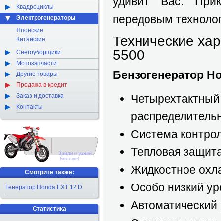
удивит Вас. При
Квадроциклы
передовым техноло
Электрогенераторы
Японские
Технические ха
Китайские
5500
Снегоуборщики
Мотозапчасти
Бензогенератор Ho
Другие товары
Продажа в кредит
Четырехтактный 
Заказ и доставка
Контакты
распределительн
Система контрол
Тепловая защита
Жидкостное охл
Смотрите также:
Особо низкий у
Генератор Honda EXT 12 D
Автоматический 
Статистика