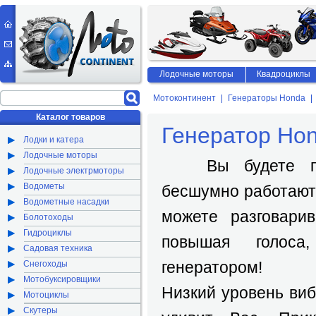
Лодочные моторы
Квадроциклы
Мотоконтинент
Генераторы Honda
Каталог товаров
Генератор Ho
Лодки и катера
Лодочные моторы
Вы будете пор
Лодочные электрмоторы
Водометы
бесшумно работают 
Водометные насадки
можете разговари
Болотоходы
Гидроциклы
повышая голос
Садовая техника
генератором!
Снегоходы
Мотобуксировщики
Низкий уровень виб
Мотоциклы
Скутеры