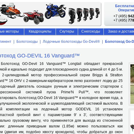
Бесплатна
Оператив
+7 (495)
942
+7 (495)
778
ые моторы
Квадроциклы
Скутеры
Снегоходы
Заказ и достав
тинент
Болотоходы
Лодочные болотоходы Go-Devil®
Болотоход Go-D
отоход GO-DEVIL 16 Vanguard™
оход GO-Devil 16 Vanguard™ Longtail обладает прекрасной
кой и идеально подходит для плоскодонного судна длиной от 4 до 5 м.
 2-цилиндровый мотор профессиональной серии Briggs & Stratton
rd™ 16 OHV с 2-камерным карбюратором легко разгоняет лодку до 25
 Лодочный двигатель оснащен ручным и электрическим стартером с
прессионной системой пуска Prime'N Pull™, что позволяет
атировать болотоход GO-Devil 16 Vanguard™ в холодное время года, а
 улучшенной экологической и шумоподавляющей системой выхлопа. В
ой комплектации на лодочный мотор GODEVIL 16 установлен
опастной гребной винт с параметрами 9' x 3', соответствующими
мально грузовому винту, что применяется для выхода из стесненной
ции: длинным приводным валом (1.85м) можно пользоваться как
м (двигая им, подобно хвосту крокодила), чтобы добраться до окон