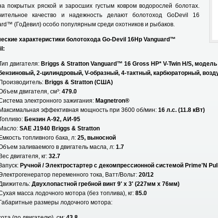
на покрытых ряской и заросших густым ковром водорослей болотах.
чительное качество и надежность делают болотоход GoDevil 16
rd™ (ГоДевил) особо популярным среди охотников и рыбаков.
ческие характеристики болотохода Go-Devil 16Hp Vanguard™
l:
Тип двигателя:
Briggs & Stratton Vanguard™ 16 Gross HP* V-Twin Н/S, модель
бензиновый, 2-цилиндровый, V-образный, 4-тактный, карбюраторный, воз
Производитель:
Briggs & Stratton (США)
Объем двигателя, см³:
479.0
Система электронного зажигания:
Magnetron®
Максимальная эффективная мощность при 3600 об/мин:
16 л.с. (11.8 кВт)
Топливо:
Бензин А-92, АИ-95
Масло:
SAE J1940 Briggs & Stratton
Емкость топливного бака, л:
25, выносной
Объем заливаемого в двигатель масла, л:
1.7
Вес двигателя, кг:
32.7
Запуск:
Ручной / Электростартер с декомпрессионной системой Prime'N Pu
Электрогенератор переменного тока, Ватт/Вольт:
20/12
Движитель:
Двухлопастной гребной винт 9' х 3' (227мм x 76мм)
Сухая масса лодочного мотора (без топлива), кг:
85.0
Габаритные размеры лодочного мотора:
 (по двигателю), см:
43.8