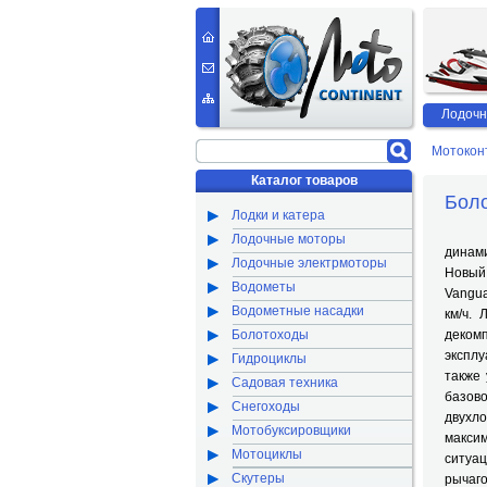
Лодочн
Мотокон
Каталог товаров
Бол
Лодки и катера
Болот
Лодочные моторы
динами
Лодочные электрмоторы
Новый
Водометы
Vangua
Водометные насадки
км/ч.
Болотоходы
деком
эксплу
Гидроциклы
также
Садовая техника
базов
Снегоходы
двухл
Мотобуксировщики
макси
Мотоциклы
ситуа
Скутеры
рычаго