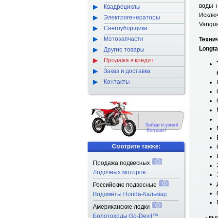
воды 
Квадроциклы
Исклю
Электрогенераторы
Vangua
Снегоуборщики
Мотозапчасти
Техни
Longtai
Другие товары
Продажа в кредит
Заказ и доставка
Контакты
Смотрите также:
Продажа подвесных
Лодочных моторов
Российские подвесные
Водометы Honda-Кальмар
Американские лодки
Болотоходы Go-Devil™
- высота