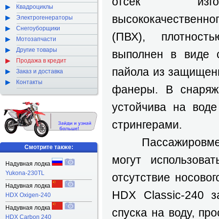
отсек изг
Квадроциклы
высококачественно
Электрогенераторы
Снегоуборщики
(ПВХ), плотност
Мотозапчасти
Другие товары
выполнен в виде с
Продажа в кредит
пайола из защищенн
Заказ и доставка
Контакты
фанеры. В снаряж
устойчива на вод
стрингерами.
Пассажировмести
Смотрите также:
могут использова
Надувная лодка
Yukona-230TL
отсутствие носово
Надувная лодка
HDX Classic-240 з
HDX Oxigen-240
Надувная лодка
спуска на воду, пр
HDX Carbon 240