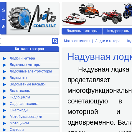
Лодочные моторы
Квадроциклы
Мотоконтинент
Лодки и катера
Над
Каталог товаров
Надувная лод
Лодки и катера
Лодочные моторы
Надувная лодка П
Лодочные электрмоторы
Водометы
представ
Водометные насадки
многофункцион
Болотоходы
Гидроциклы
сочетающую в с
Садовая техника
моторной и 
Снегоходы
Мотобуксировщики
одновременно. Балл
Мотоциклы
Скутеры