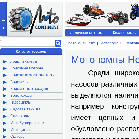
Лодочные моторы
Квадроциклы
Мотоконтинент
Мотопомпы
Мотоп
Каталог товаров
Мотопомпы H
Лодки и катера
Лодочные моторы
Среди широкого
Лодочные электрмоторы
Водометы
насосов различных
Водометные насадки
выделяются наличи
Болотоходы
Гидроциклы
например, констр
Садовая техника
имеет цепных и 
Снегоходы
Мотобуксировщики
обусловлено распо
Мотоциклы
Скутеры