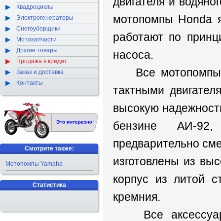
двигателя и водяно
Квадроциклы
мотопомпы Honda 
Электрогенераторы
Снегоуборщики
работают по принц
Мотозапчасти
Другие товары
насоса.
Продажа в кредит
Все мотопомпы H
Заказ и доставка
Контакты
тактными двигател
высокую надежность
бензине АИ-92,
предварительно см
Смотрите также:
изготовлены из выс
Мотопомпы Yamaha
корпус из литой с
Статистика
кремния.
Все аксессуары