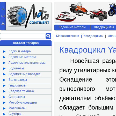
Лодочные моторы
Квадроциклы
Мотоконтинент
Квадроциклы
Япон
Каталог товаров
Квадроцикл Ya
Лодки и катера
Лодочные моторы
Новейшая разраб
Лодочные электрмоторы
Водометы
ряду утилитарных к
Водометные насадки
Оснащение эт
Болотоходы
Гидроциклы
выносливого мот
Садовая техника
двигателем объёмо
Снегоходы
Мотобуксировщики
обладает большим
Мотоциклы
Скутеры