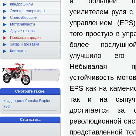
и большей прои
Квадроциклы
усилителем руля с
Электрогенераторы
Снегоуборщики
управлением (EPS)
Мотозапчасти
Другие товары
того простую в уп
Продажа в кредит
более послушно
Заказ и доставка
Контакты
улучшило его х
Небывалая п
устойчивость мотов
EPS как на каменис
Смотрите также:
так и на сыпучи
Квадроцикл Yamaha Raptor
700
достигается за с
революционной си
Статистика
представленной тол