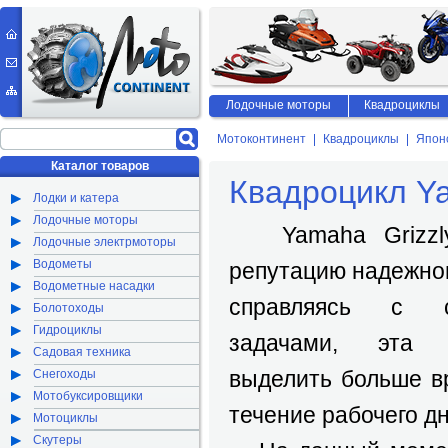
Лодочные моторы
Квадроциклы
Мотоконтинент
Квадроциклы
Япон
Каталог товаров
Квадроцикл Ya
Лодки и катера
Лодочные моторы
Yamaha Grizzly
Лодочные электрмоторы
Водометы
репутацию надежног
Водометные насадки
справляясь с 
Болотоходы
Гидроциклы
задачами, эта 
Садовая техника
выделить больше в
Снегоходы
Мотобуксировщики
течение рабочего дн
Мотоциклы
Скутеры