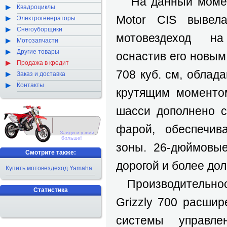
На данный момен
Квадроциклы
Motor CIS вывел
Электрогенераторы
Снегоуборщики
мотовездеход н
Мотозапчасти
Другие товары
оснастив его новым
Продажа в кредит
708 куб. см, обла
Заказ и доставка
Контакты
крутящим моментом
шасси дополнено с
фарой, обеспечив
зоны. 26-дюймовы
Смотрите также:
дорогой и более дол
Купить мотовездеход Yamaha
Производительност
Статистика
Grizzly 700 расшир
системы управл