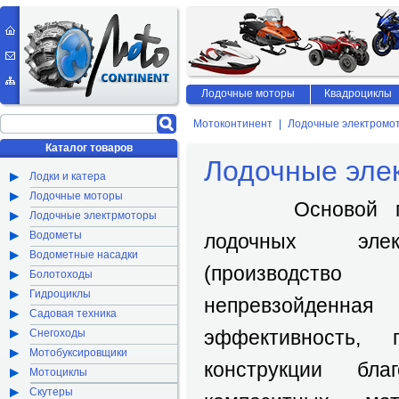
Лодочные моторы
Квадроциклы
Мотоконтинент
Лодочные электромо
Каталог товаров
Лодочные эле
Лодки и катера
Лодочные моторы
Основой попул
Лодочные электрмоторы
Водометы
лодочных элек
Водометные насадки
(производство
Болотоходы
Гидроциклы
непревзойден
Садовая техника
эффективность, 
Снегоходы
Мотобуксировщики
конструкции бла
Мотоциклы
Скутеры