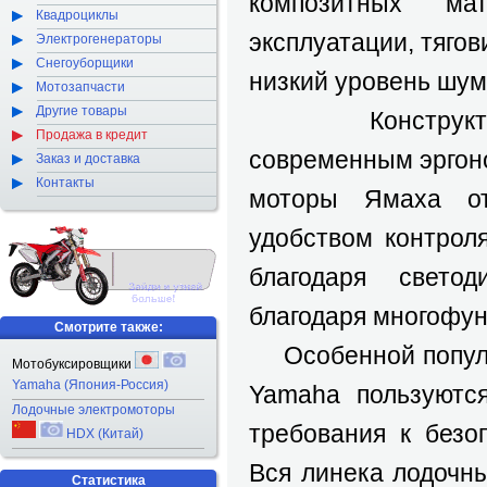
композитных ма
Квадроциклы
эксплуатации, тягов
Электрогенераторы
Снегоуборщики
низкий уровень шум
Мотозапчасти
Другие товары
Конструкторы 
Продажа в кредит
современным эргон
Заказ и доставка
Контакты
моторы Ямаха от
удобством контрол
благодаря светод
благодаря многофу
Смотрите также:
Особенной популя
Мотобуксировщики
Yamaha (Япония-Россия)
Yamaha пользуютс
Лодочные электромоторы
требования к безо
HDX (Китай)
Вся линека лодочн
Статистика