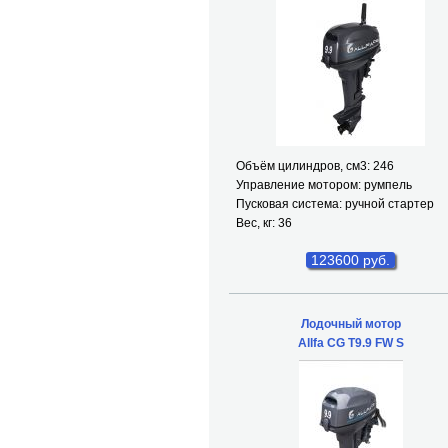
Объём цилиндров, см
3
: 246
Управление мотором: румпель
Пусковая система: ручной стартер
Вес, кг: 36
123600 руб.
Лодочный мотор
Allfa CG T9.9 FW S