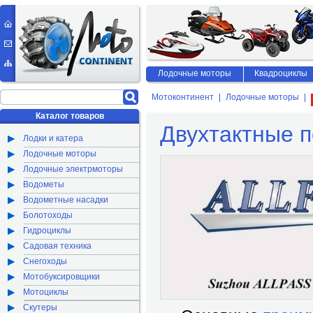
Лодочные моторы
Квадроциклы
Мотоконтинент
Лодочные моторы
Каталог товаров
Двухтактные п
Лодки и катера
Лодочные моторы
Лодочные электрмоторы
Водометы
Водометные насадки
Болотоходы
Гидроциклы
Садовая техника
Снегоходы
Мотобуксировщики
Мотоциклы
Скутеры