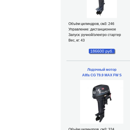
Объём цилиндров, см
3
: 246
Управление: дистанционное
Запуск: ручной/электро стартер
Вес, кг: 43
186600 руб.
Лодочный мотор
Allfa CG T9.9 MAX FW S
Объём цилиндров, см
3
: 324