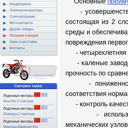
Основные
преим
Квадроциклы
- усовершенствова
Электрогенераторы
Снегоуборщики
состоящая из 2 сл
Мотозапчасти
Другие товары
среды и обеспечив
Продажа в кредит
повреждения первог
Заказ и доставка
Контакты
- четырехлетняя г
- каленые заводс
прочность по сравн
- пониженное з
Смотрите также:
соответствия норма
Лодочные моторы
Sea-Pro 2-тактные
- контроль качеств
Лодочные моторы
- использовани
Sharmax 2-тактные
Лодочные моторы
механических узлов 
Sharmax Magnum Pro