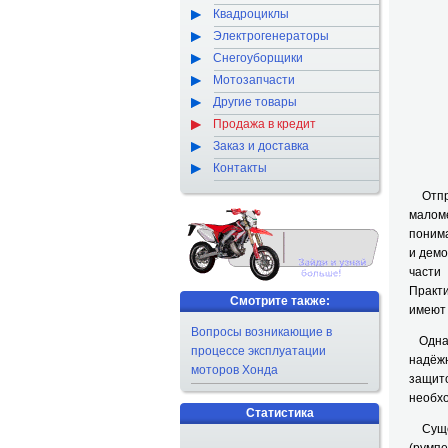
Квадроциклы
Электрогенераторы
Снегоуборщики
Мотозапчасти
Другие товары
Продажа в кредит
Заказ и доставка
Контакты
Отправ
малом
понима
и демо
части
Практи
Смотрите также:
имеют 
Вопросы возникающие в
Однако
процессе эксплуатации
надёж
моторов Хонда
защито
необхо
Статистика
Сущес