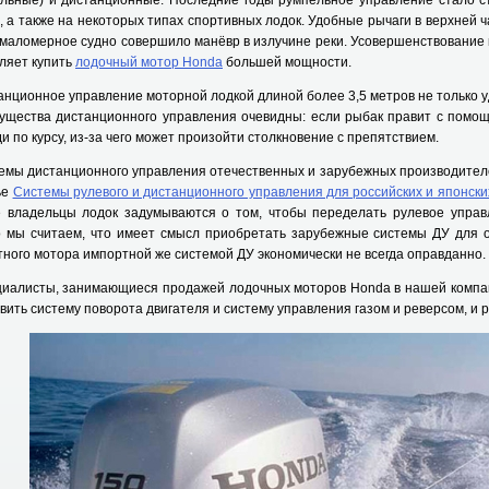
ельные) и дистанционные. Последние годы румпельное управление стало 
, а также на некоторых типах спортивных лодок. Удобные рычаги в верхней ч
маломерное судно совершило манёвр в излучине реки. Усовершенствование 
ляет купить
лодочный мотор Honda
большей мощности.
ционное управление моторной лодкой длиной более 3,5 метров не только уд
ущества дистанционного управления очевидны: если рыбак правит с помощ
и по курсу, из-за чего может произойти столкновение с препятствием.
мы дистанционного управления отечественных и зарубежных производителе
ье
Системы рулевого и дистанционного управления для российских и японск
е владельцы лодок задумываются о том, чтобы переделать рулевое управ
о мы считаем, что имеет смысл приобретать зарубежные системы ДУ для 
ного мотора импортной же системой ДУ экономически не всегда оправданно.
алисты, занимающиеся продажей лодочных моторов Honda в нашей компани
вить систему поворота двигателя и систему управления газом и реверсом, и