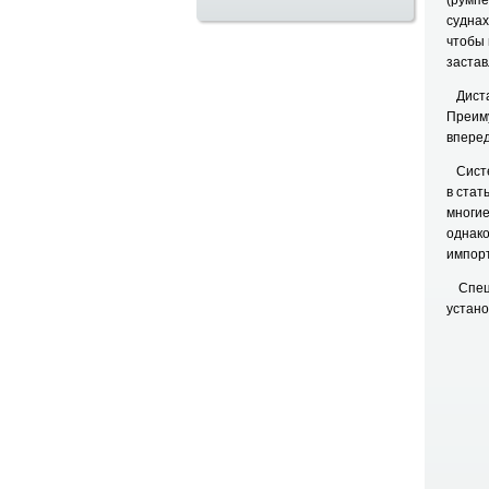
(румп
суднах
чтобы 
застав
Дистан
Преим
вперед
Систе
в стат
многи
однак
импорт
Специ
устано