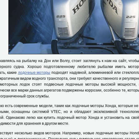
ляясь на рыбалку на Дон или Волгу, стоит заглянуть к нам на сайт, чтоб
ерного судна. Хорошо подготовленному любителю рыбалки иметь мотор
ть, какие
лодочные моторы
подходят надувной, алюминиевой или стеклопл
кратичным видом водного транспорта, они требуют качественного и регуляр
 моторных лодок стоят подвесные лодочные моторы высокой мощности,
чески все марки данных агрегатов подвержены коррозии, особенно те, котор
ограниченный срок службы.
 есть современные модели, такие как лодочные моторы Хонда, которые не
ными, оснащены системой VTEC, но и обладают эксклюзивной технологи
й. Одинаково легко как купить лодочный мотор Xонда и установить на своё
димости для хранения в другом месте.
твует несколько видов моторов. Например, новые лодочные моторы Honda