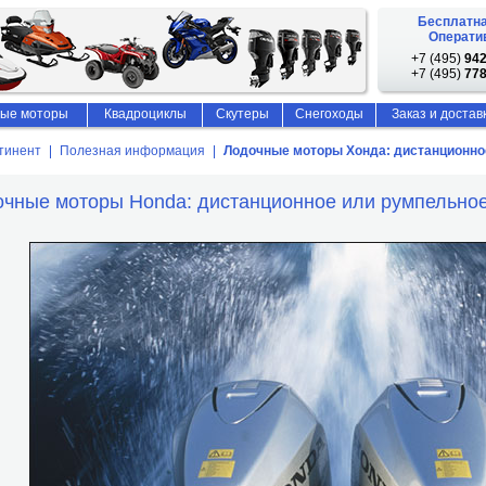
Бесплатна
Оператив
+7 (495)
942
+7 (495)
778
ые моторы
Квадроциклы
Скутеры
Снегоходы
Заказ и достав
тинент
Полезная информация
Лодочные моторы Хонда: дистанционно
чные моторы Honda: дистанционное или румпельно