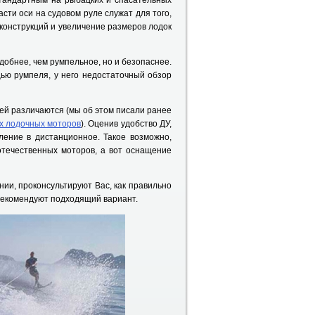
стандартным на рыбацких и спасательных
асти оси на судовом руле служат для того,
конструкций и увеличение размеров лодок
обнее, чем румпельное, но и безопаснее.
ью румпеля, у него недостаточный обзор
й различаются (мы об этом писали ранее
их лодочных моторов
). Оценив удобство ДУ,
ление в дистанционное. Такое возможно,
отечественных моторов, а вот оснащение
и, проконсультируют Вас, как правильно
 рекомендуют подходящий вариант.