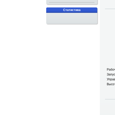
Статистика
Рабоч
Запус
Упра
Высот