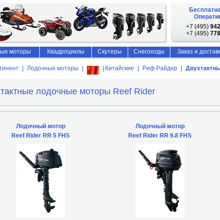
Бесплатна
Оператив
+7 (495)
942
+7 (495)
778
ые моторы
Квадроциклы
Скутеры
Снегоходы
Заказ и достав
тинент
Лодочные моторы
Китайские
Риф Райдер
Двухтактны
тактные лодочные моторы Reef Rider
Лодочный мотор
Лодочный мотор
Reef Rider RR 5 FHS
Reef Rider RR 9.8 FHS