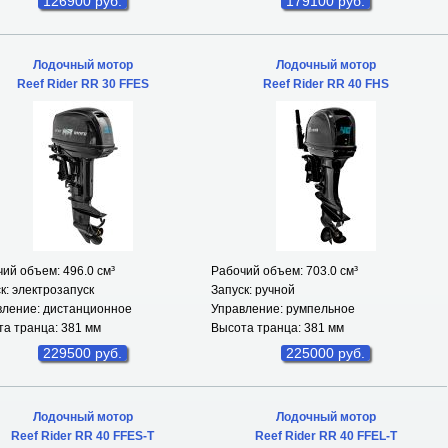
126900 руб.
179100 руб.
Лодочный мотор
Лодочный мотор
Reef Rider RR 30 FFES
Reef Rider RR 40 FHS
ий объем: 496.0 см
³
Рабочий объем: 703.0 см
³
к: электрозапуск
Запуск: ручной
вление: дистанционное
Управление: румпельное
а транца: 381 мм
Высота транца: 381 мм
229500 руб.
225000 руб.
Лодочный мотор
Лодочный мотор
Reef Rider RR 40 FFES-T
Reef Rider RR 40 FFEL-T