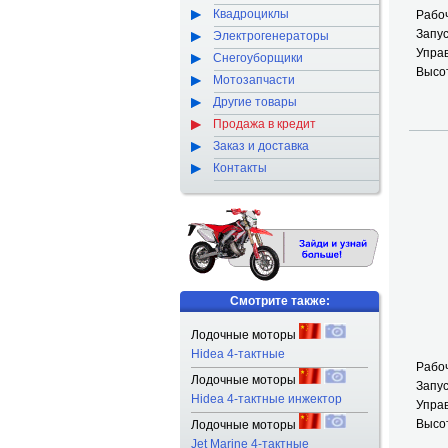
Квадроциклы
Рабоч
Запус
Электрогенераторы
Упра
Снегоуборщики
Высот
Мотозапчасти
Другие товары
Продажа в кредит
Заказ и доставка
Контакты
Смотрите также:
Лодочные моторы
Hidea 4-тактные
Рабоч
Лодочные моторы
Запус
Hidea 4-тактные инжектор
Упра
Высот
Лодочные моторы
Jet Marine 4-тактные