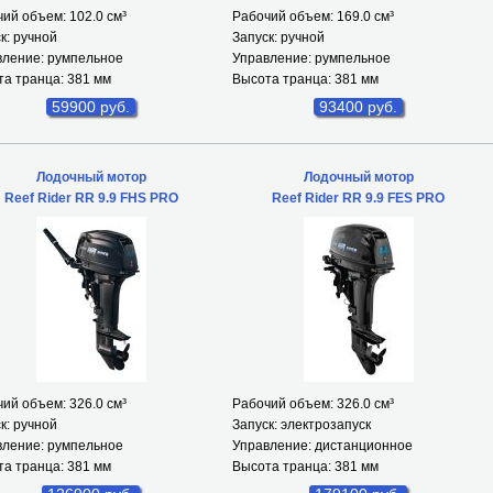
ий объем: 102.0 см
³
Рабочий объем: 169.0 см
³
к: ручной
Запуск: ручной
вление: румпельное
Управление: румпельное
а транца: 381 мм
Высота транца: 381 мм
59900 руб.
93400 руб.
Лодочный мотор
Лодочный мотор
Reef Rider RR 9.9 FHS PRO
Reef Rider RR 9.9 FES PRO
ий объем: 326.0 см
³
Рабочий объем: 326.0 см
³
к: ручной
Запуск: электрозапуск
вление: румпельное
Управление: дистанционное
а транца: 381 мм
Высота транца: 381 мм