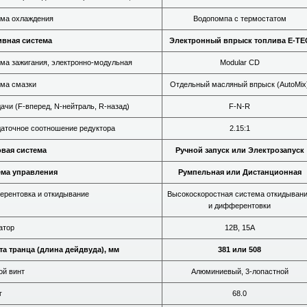
ма охлаждения
Водопомпа с термостатом
ивная система
Электронный впрыск топлива E-TE
ма зажигания, электронно-модульная
Modular CD
ма смазки
Отдельный масляный впрыск (AutoMix
ачи (F-вперед, N-нейтраль, R-назад)
F-N-R
аточное соотношение редуктора
2.15:1
вая система
Ручной запуск или Электрозапуск
ема управления
Румпельная или Дистанционная
рентовка и откидывание
Высокоскоростная система откидыван
и дифферентовки
атор
12В, 15А
а транца (длина дейдвуда), мм
381 или 508
ой винт
Алюминиевый, 3-лопастной
г
68.0