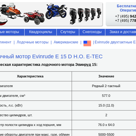
Бесплатна
Оператив
+7 (495)
942
+7 (495)
778
ые моторы
Квадроциклы
Скутеры
Снегоходы
Заказ и достав
тинент
Лодочные моторы
Американские
Evinrude двухтактные 
чный мотор Evinrude E 15 D H.O. E-TEC
ческая характеристика лодочного мотора Эвинруд 15:
Характеристика
Значение
вигателя
Рядный 2-тактный
 двигателя, см³
577.0
сть, л.с. (кВт)
15.0 (11.0)
ество цилиндров, шт.
2
тр полости цилиндра х ход поршня, мм
76.0 x 64.0
ие обороты двигателя при макс. газе, об/мин
5000-5500