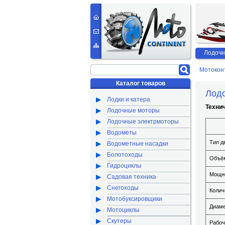
Лодочн
Мотокон
Каталог товаров
Лодо
Лодки и катера
Техни
Лодочные моторы
Лодочные электрмоторы
Водометы
Тип д
Водометные насадки
Болотоходы
Объём
Гидроциклы
Мощно
Садовая техника
Снегоходы
Колич
Мотобуксировщики
Диаме
Мотоциклы
Скутеры
Рабоч