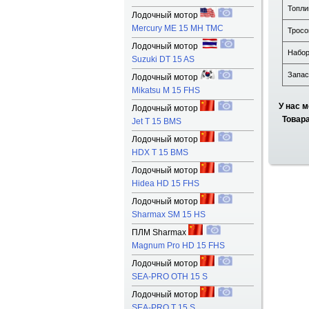
Топли
Лодочный мотор
Mercury ME 15 MH TMC
Тросо
Лодочный мотор
Набор
Suzuki DT 15 AS
Запас
Лодочный мотор
Mikatsu M 15 FHS
У нас 
Лодочный мотор
Товара
Jet T 15 BMS
Лодочный мотор
HDX T 15 BMS
Лодочный мотор
Hidea HD 15 FHS
Лодочный мотор
Sharmax SM 15 HS
ПЛМ Sharmax
Magnum Pro HD 15 FHS
Лодочный мотор
SEA-PRO OTH 15 S
Лодочный мотор
SEA-PRO T 15 S