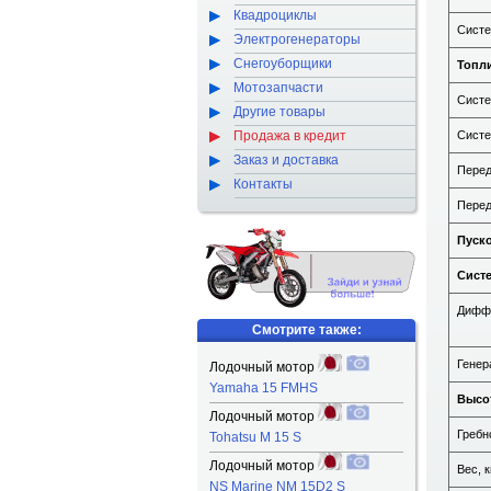
Квадроциклы
Систе
Электрогенераторы
Снегоуборщики
Топл
Мотозапчасти
Систе
Другие товары
Продажа в кредит
Систе
Заказ и доставка
Перед
Контакты
Перед
Пуско
Сист
Диффе
Смотрите также:
Генер
Лодочный мотор
Yamaha 15 FMHS
Высот
Лодочный мотор
Гребн
Tohatsu M 15 S
Лодочный мотор
Вес, к
NS Marine NM 15D2 S