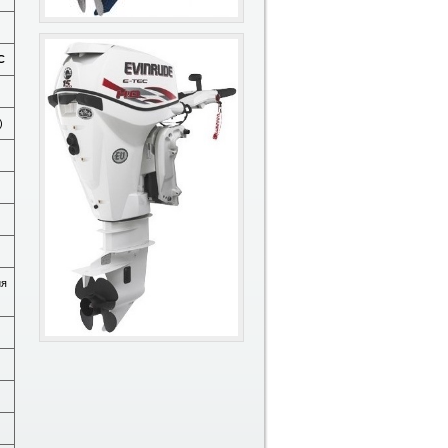
C
)
ия