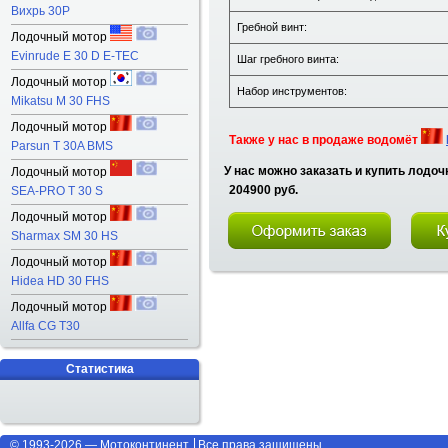
Вихрь 30Р
Гребной винт:
Лодочный мотор
Evinrude E 30 D E-TEC
Шаг гребного винта:
Лодочный мотор
Набор инструментов:
Mikatsu M 30 FHS
Лодочный мотор
Также у нас в продаже водомёт
Parsun T 30A BMS
У нас можно заказать и купить лодоч
Лодочный мотор
204900 руб.
SEA-PRO T 30 S
Лодочный мотор
Sharmax SM 30 HS
Лодочный мотор
Hidea HD 30 FHS
Лодочный мотор
Allfa CG T30
Статистика
© 1993-2026 — Мотоконтинент
Все права защищены