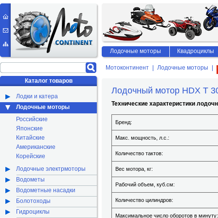
Лодочные моторы
Квадроциклы
Мотоконтинент
Лодочные моторы
Каталог товаров
Лодочный мотор HDX T 3
Лодки и катера
Технические характеристики лодочн
Лодочные моторы
Российские
Бренд:
Японские
Китайские
Макс. мощность, л.с.:
Американские
Количество тактов:
Корейские
Лодочные электрмоторы
Вес мотора, кг:
Водометы
Рабочий объем, куб.см:
Водометные насадки
Количество цилиндров:
Болотоходы
Гидроциклы
Максимальное число оборотов в минуту: