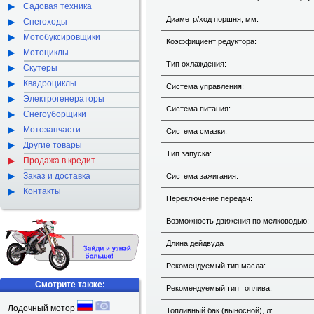
Садовая техника
Диаметр/ход поршня, мм:
Снегоходы
Мотобуксировщики
Коэффициент редуктора:
Мотоциклы
Тип охлаждения:
Скутеры
Квадроциклы
Система управления:
Электрогенераторы
Система питания:
Снегоуборщики
Мотозапчасти
Система смазки:
Другие товары
Тип запуска:
Продажа в кредит
Заказ и доставка
Система зажигания:
Контакты
Переключение передач:
Возможность движения по мелководью:
Длина дейдвуда
Рекомендуемый тип масла:
Смотрите также:
Рекомендуемый тип топлива:
Лодочный мотор
Топливный бак (выносной), л: