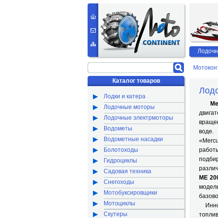
Лодочн
Мотокон
Каталог товаров
Лодо
Лодки и катера
Me
Лодочные моторы
двига
Лодочные электрмоторы
вращен
Водометы
воде.
Водометные насадки
«Merc
Болотоходы
работ
подбир
Гидроциклы
различ
Садовая техника
ME 20
Снегоходы
модел
Мотобуксировщики
базов
Мотоциклы
Инн
Скутеры
топлив