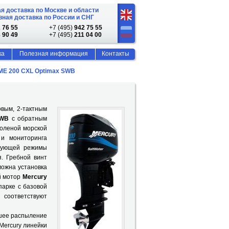
я доставка по Москве и области
ная доставка по России и СНГ
 76 55
+7 (495)
942 75 55
 90 49
+7 (495)
211 04 00
ка
Полезная информация
Контакты
ME 200 CXL Optimax SWB
овым, 2-тактным
 SWB
с обратным
соленой морской
 и мониторинга
ирующей режимы
. Гребной винт
можна установка
й мотор
Mercury
парке с базовой
 соответствуют
йшее распыление
Mercury линейки