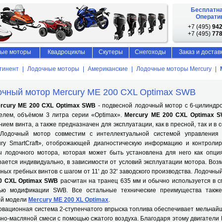
Бесплатна
Оператив
+7 (495)
942
+7 (495)
778
ые моторы
Квадроциклы
Скутеры
Снегоходы
Заказ и достав
тинент
Лодочные моторы
Американские
Лодочные моторы Mercury
чный мотор Mercury ME 200 CXL Optimax SWB
rcury ME 200 CXL Optimax SWB
- подвесной лодочный мотор с 6-цилиндр
телем, объёмом 3 литра серии «Optimax».
Mercury ME 200 CXL Optimax
ием винта, а также предназначен для эксплуатации, как в пресной, так и в 
 Лодочный мотор совместим с интеллектуальной системой управления
ury SmartCraft», отоброжающей диагностическую информацию и контрол
ы лодочного мотора, которая может быть установлена для него как опция
ается индивидуально, в зависимости от условий эксплуатации мотора. Воз
ных гребных винтов с шагом от 11' до 32' заводского производства.
Лодочны
0 CXL Optimax SWB
расчитан на транец 635 мм и обычно используется в с
ью модификации SWB. Все остальные технические преимущества также
ой модели
Mercury ME 200 XL Optimax
.
овационная система 2-ступенчатого впрыска топлива обеспечивает мельча
но-масляной смеси с помощью сжатого воздуха. Благодаря этому двигатели 