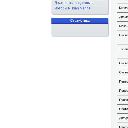
Двухтактные лодочные
Колич
моторы Nissan Marine
Диаме
Статистика
Макси
Систе
Топли
Систе
Систе
Перед
Перед
Пуско
Систе
Диффе
Генер