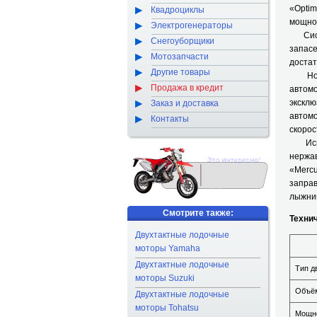
«Opti
Квадроциклы
мощнос
Электрогенераторы
Систе
Снегоуборщики
запас
Мотозапчасти
достат
Другие товары
Новый
Продажа в кредит
автом
экскл
Заказ и доставка
автомо
Контакты
скорос
Исклю
нержа
«Mercu
заправ
лыжник
Смотрите также:
Техни
Двухтактные лодочные
моторы Yamaha
Двухтактные лодочные
Тип д
моторы Suzuki
Объём
Двухтактные лодочные
моторы Tohatsu
Мощно