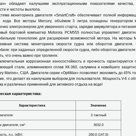
max» обладают налучшими эксплуатационными показателями качества, 
ти и чистоты выхлопа.
ма мониторинга двигателя «SmartCraft» обеспечивает полной информаци
е хода. Все моторы Mercury, объёмом 3 литра оснащены генератором
очно электроэнергии для уверенного старта, зарядки аккумулятора и питани
 бортовой компьютер Motorola PCM555 полностью управляет двигател
обильную технологию для расширения возможностей мотора. На моторы Me
юзивная система мониторинга скорости судна или оборотов двигателя.
биле: при заданных определенной скорости судна, либо оборотах двигателя
ть, что очень важно при тролинге.
чительная коррозионная износостойкость и прочность гарантируются п
веющей стали, алюминиевого сплав ХК-360, салумина и новейшего защитно
ry Marine», США. Двигатели серии «OptiMax» позволяют экономить до 45% т
ке, что делает их наилучшим выбором для пользователя. Мощность V-6 с об
а и различных применений для активного отдыха на воде!
ческая характеристика:
Характеристика
Значение
вигателя
2-тактный
 двигателя, см³
3032.0
сть, л.с. (кВт)
200.0 (147.0)