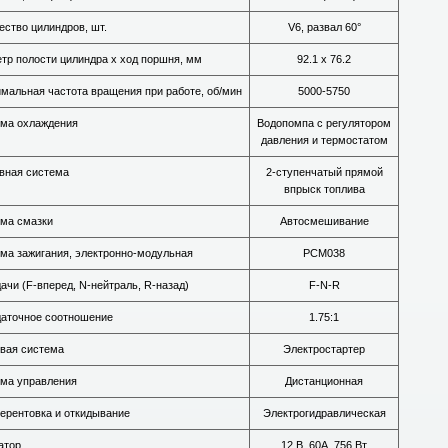
ество цилиндров, шт.
V6, развал 60°
тр полости цилиндра х ход поршня, мм
92.1 x 76.2
мальная частота вращения при работе, об/мин
5000-5750
ма охлаждения
Водопомпа с регулятором
давления и термостатом
вная система
2-ступенчатый прямой
впрыск топлива
ма смазки
Автосмешивание
ма зажигания, электронно-модульная
PCM038
ачи (F-вперед, N-нейтраль, R-назад)
F-N-R
аточное соотношение
1.75:1
вая система
Электростартер
ма управления
Дистанционная
рентовка и откидывание
Электрогидравлическая
атор
12 В, 60А, 756 Вт