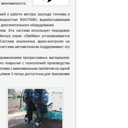
экономичности,
ей о работе мотора: расходе топлива и
 мощностью 60А/756Вт, вырабатывающим
я дополнительного оборудования.
ем. Эта система использует передовую
rcury серии «OptiMax» устанавливается
 Система аналогична круиз-контролю на
 система автоматически поддерживает эту
рименением прогрессивных материалов:
го покрытия с технологией производства
оплива с максимальным пробегом на одной
ъёмом 3 литра достаточна для буксировки