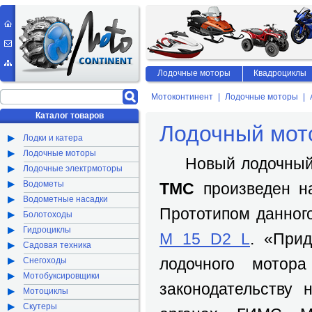
Лодочные моторы
Квадроциклы
Мотоконтинент
Лодочные моторы
Каталог товаров
Лодочный мот
Лодки и катера
Лодочные моторы
Новый лодочный
Лодочные электрмоторы
Водометы
TMC
произведен н
Водометные насадки
Прототипом данного
Болотоходы
Гидроциклы
M 15 D2 L
. «При
Садовая техника
лодочного мотора
Снегоходы
Мотобуксировщики
законодательству 
Мотоциклы
Скутеры