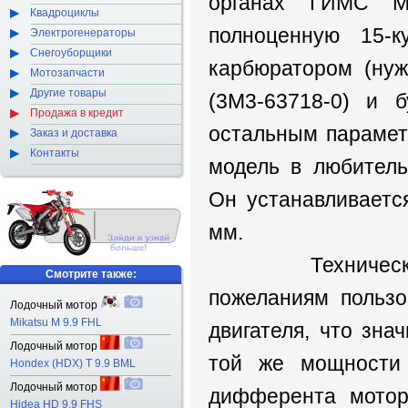
органах ГИМС М
Квадроциклы
полноценную 15-к
Электрогенераторы
Снегоуборщики
карбюратором (нуж
Мотозапчасти
Другие товары
(3M3-63718-0) и б
Продажа в кредит
остальным парамет
Заказ и доставка
Контакты
модель в любитель
Он устанавливаетс
мм.
Технические ха
Смотрите также:
пожеланиям пользо
Лодочный мотор
Mikatsu M 9.9 FHL
двигателя, что зн
Лодочный мотор
той же мощности д
Hondex (HDX) T 9.9 BML
Лодочный мотор
дифферента мотора
Hidea HD 9.9 FHS