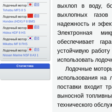
выхлоп в воду, б
Лодочный мотор
Tohatsu MFS 8 S
выхлопных газов
Лодочный мотор
Hondex (HDX) F 8 BMS
надежность и эфек
Лодочный мотор
Электронная мик
Hidea HDF 8 HS
Лодочный мотор
обеспечивает гар
Mikatsu MF 8 FHS
устойчивую работу
Лодочный мотор
Nissan Marine NSF 8 A3 1
использовать лодо
Статистика
Лодочные моторы п
использования на 
поставки входит т
выносной топливны
технического обслу