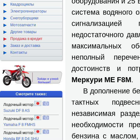
оборудования и 25 
Квадроциклы
система водяного 
Электрогенераторы
Снегоуборщики
сигнализацией п
Мотозапчасти
Другие товары
недостаточного дав
Продажа в кредит
максимальных об
Заказ и доставка
Контакты
неполный перече
достоинств и пот
Меркури ME F8M
.
В дополнение без
Смотрите также:
тактных подвес
Лодочный мотор
Suzuki DF 8 AS
независимая разд
Лодочный мотор
необходимости пр
Yamaha F 8 FMHS
Лодочный мотор
бензина с маслом,
Honda BF 8 D4 SHU