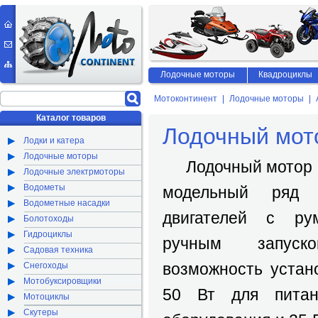
Лодочные моторы
Квадроциклы
Мотоконтинент
Лодочные моторы
Каталог товаров
Лодочный мот
Лодки и катера
Лодочные моторы
Лодочный мотор
Лодочные электрмоторы
Водометы
модельный ряд 2
Водометные насадки
двигателей с ру
Болотоходы
Гидроциклы
ручным запуск
Садовая техника
возможность устан
Снегоходы
Мотобуксировщики
50 Вт для питани
Мотоциклы
Скутеры