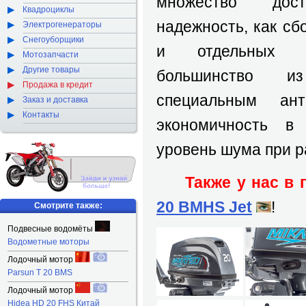
множество дос
Квадроциклы
надежность, как сб
Электрогенераторы
Снегоуборщики
и отдельных к
Мотозапчасти
Другие товары
большинство и
Продажа в кредит
специальным ант
Заказ и доставка
Контакты
экономичность в 
уровень шума при р
Также у нас в
20 BMHS Jet
!
Смотрите также:
Подвесные водомёты
Водометные моторы
Лодочный мотор
Parsun T 20 BMS
Лодочный мотор
Hidea HD 20 FHS Китай