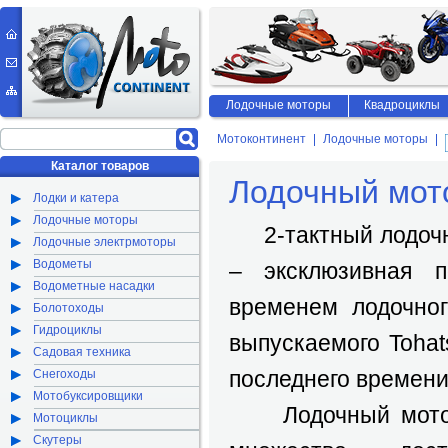
Лодочные моторы
Квадроциклы
Мотоконтинент
Лодочные моторы
Каталог товаров
Лодочный мот
Лодки и катера
Лодочные моторы
2-тактный лодоч
Лодочные электрмоторы
Водометы
– эксклюзивная п
Водометные насадки
временем лодочно
Болотоходы
Гидроциклы
выпускаемого Toha
Садовая техника
последнего времени 
Снегоходы
Мотобуксировщики
Лодочный мот
Мотоциклы
Скутеры