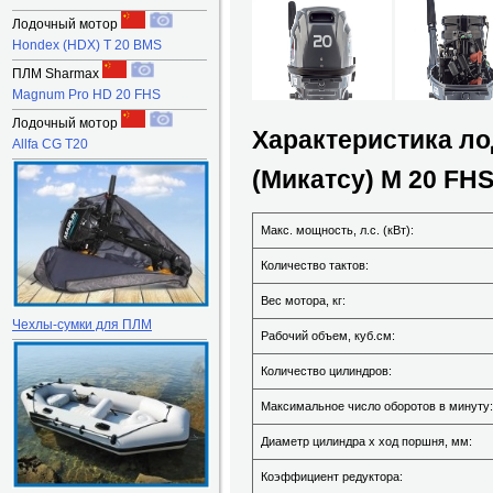
Лодочный мотор
Hondex (HDX) T 20 BMS
ПЛМ Sharmax
Magnum Pro HD 20 FHS
Лодочный мотор
Характеристика ло
Allfa CG T20
(Микатсу) M 20 FHS
Макс. мощность, л.с. (кВт):
Количество тактов:
Вес мотора, кг:
Чехлы-сумки для ПЛМ
Рабочий объем, куб.см:
Количество цилиндров:
Максимальное число оборотов в минуту:
Диаметр цилиндра х ход поршня, мм:
Коэффициент редуктора: