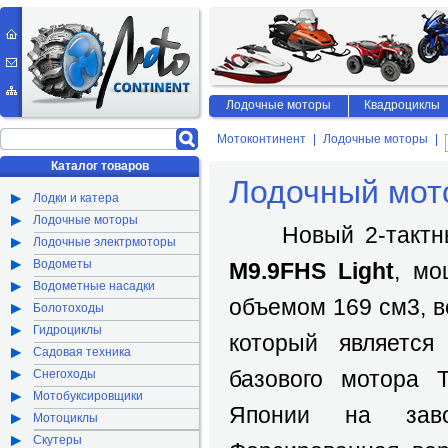
Лодочные моторы
Квадроциклы
Мотоконтинент
Лодочные моторы
Каталог товаров
Лодочный мото
Лодки и катера
Лодочные моторы
Новый 2-тактны
Лодочные электрмоторы
Водометы
M9.9FHS Light
, мо
Водометные насадки
объемом 169 см3, в
Болотоходы
Гидроциклы
который является
Садовая техника
базового мотора 
Снегоходы
Мотобуксировщики
Японии на заво
Мотоциклы
Скутеры