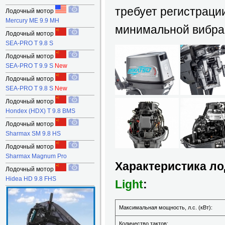
требует регистраци
Лодочный мотор
Mercury ME 9.9 MH
минимальной вибра
Лодочный мотор
SEA-PRO T 9.8 S
Лодочный мотор
SEA-PRO T 9.9 S
New
Лодочный мотор
SEA-PRO T 9.8 S
New
Лодочный мотор
Hondex (HDX) T 9.8 BMS
Лодочный мотор
Sharmax SM 9.8 HS
Лодочный мотор
Sharmax Magnum Pro
Характеристика ло
Лодочный мотор
Hidea HD 9.8 FHS
Light
:
Максимальная мощность, л.с. (кВт):
Количество тактов: