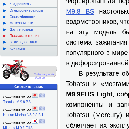
Форсированная ве
Квадроциклы
M9.8 BS
настольк
Электрогенераторы
Снегоуборщики
водомоторников, чт
Мотозапчасти
Другие товары
на эту модель б
Продажа в кредит
система зажигания
Заказ и доставка
Контакты
популярного в мире
в дефорсированной в
В результате обр
Tohatsu и «мозгам
Смотрите также:
M9.9FHS Light
, со
Лодочный мотор
Tohatsu M 9.8 BS
компоненты и зап
Лодочный мотор
Tohatsu (Mercury)
Nissan Marine NS 9.8 B 1
Лодочный мотор
облегчает их экспл
Mikatsu M 9.8 FHS