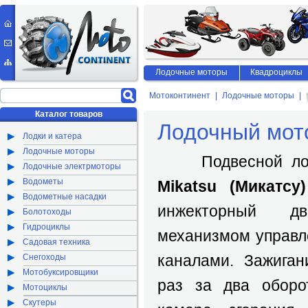
Лодочные моторы
Квадроциклы
Мотоконтинент
Лодочные моторы
Каталог товаров
Лодочный мото
Лодки и катера
Лодочные моторы
Подвесной лодо
Лодочные электрмоторы
Водометы
Mikatsu (Микатс
Водометные насадки
инжекторный д
Болотоходы
Гидроциклы
механизмом управл
Садовая техника
каналами. Зажиган
Снегоходы
Мотобуксировщики
раз за два оборо
Мотоциклы
Скутеры