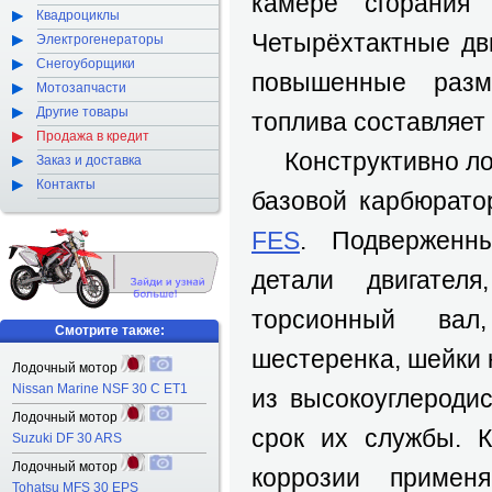
камере сгорания 
Квадроциклы
Четырёхтактные дви
Электрогенераторы
Снегоуборщики
повышенные разм
Мотозапчасти
Другие товары
топлива составляет 
Продажа в кредит
Конструктивно лод
Заказ и доставка
Контакты
базовой карбюрат
FES
. Подверженн
детали двигател
торсионный ва
Смотрите также:
шестеренка, шейки 
Лодочный мотор
Nissan Marine NSF 30 C ET1
из высокоуглеродис
Лодочный мотор
срок их службы. 
Suzuki DF 30 ARS
Лодочный мотор
коррозии применя
Tohatsu MFS 30 EPS