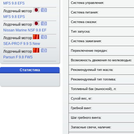
Система управления:
MFS 9.8 EFS
Лодочный мотор
Система питания:
MFS 9.8 EPS
Система смазки:
Лодочный мотор
Nissan Marine NSF 9.8 EF
Тип запуска:
Лодочный мотор
Система зажигания:
SEA-PRO F 9.9 S New
Переключение передач:
Лодочный мотор
Parsun F 9.8 FWS
Возможность движения по мелководью:
Статистика
Рекомендуемый тип масла:
Рекомендуемый тип топлива:
Топливный бак (выносной), л:
Сухой вес, кг:
Гребной винт:
Шаг гребного винта:
Запасные свечи, наличие: