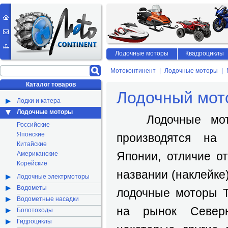
Лодочные моторы
Квадроциклы
Мотоконтинент
Лодочные моторы
Каталог товаров
Лодочный мото
Лодки и катера
Лодочные моторы
Лодочные мотор
Российские
Японские
производятся на 
Китайские
Японии, отличие от
Американские
Корейские
названии (наклейке)
Лодочные электрмоторы
Водометы
лодочные моторы T
Водометные насадки
на рынок Север
Болотоходы
Гидроциклы