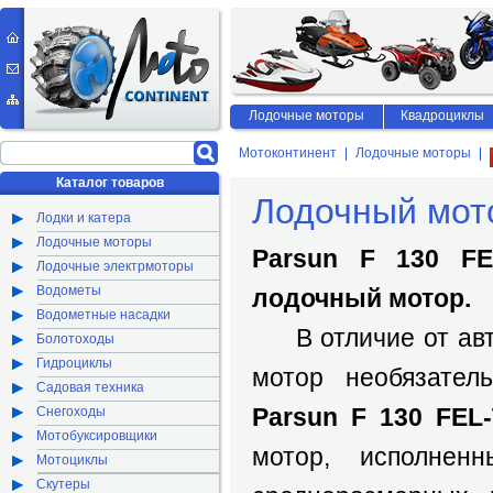
Лодочные моторы
Квадроциклы
Мотоконтинент
Лодочные моторы
Каталог товаров
Лодочный мото
Лодки и катера
Лодочные моторы
Parsun F 130 FE
Лодочные электрмоторы
Водометы
лодочный мотор.
Водометные насадки
В отличие от авт
Болотоходы
Гидроциклы
мотор необязател
Садовая техника
Parsun F 130 FEL-
Снегоходы
Мотобуксировщики
мотор, исполне
Мотоциклы
Скутеры