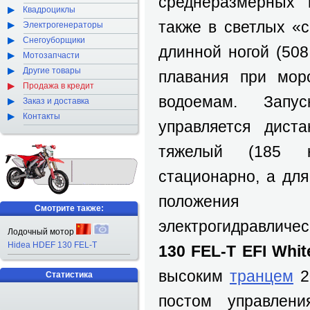
среднеразмерных 
Квадроциклы
также в светлых «
Электрогенераторы
Снегоуборщики
длинной ногой (508
Мотозапчасти
Другие товары
плавания при мор
Продажа в кредит
водоемам. Запуск
Заказ и доставка
Контакты
управляется дист
тяжелый (185 к
стационарно, а дл
положения
Смотрите также:
электрогидравлич
Лодочный мотор
Hidea HDEF 130 FEL-T
130 FEL-T EFI Whit
высоким
транцем
2
Статистика
постом управле