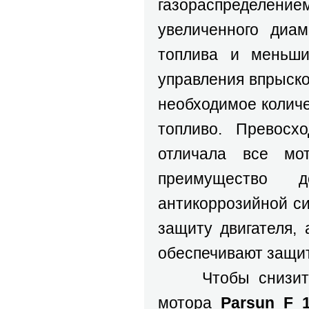
газораспределе
увеличенного диа
топлива и меньши
управления впрыско
необходимое количе
топливо. Превосх
отличала все мо
преимущество д
антикоррозийной с
защиту двигателя,
обеспечивают защит
Чтобы снизить ве
мотора
Parsun F 