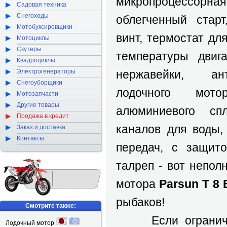
микропроцессорная
Садовая техника
Снегоходы
облегченный стар
Мотобуксировщики
винт, термостат дл
Мотоциклы
Скутеры
температуры двиг
Квадроциклы
Электрогенераторы
нержавейки, ан
Снегоуборщики
лодочного мот
Мотозапчасти
Другие товары
алюминиевого сп
Продажа в кредит
каналов для воды,
Заказ и доставка
Контакты
передач, с защит
талреп - вот непол
мотора
Parsun T 8
рыбаков!
Смотрите также:
Если ограничени
Лодочный мотор