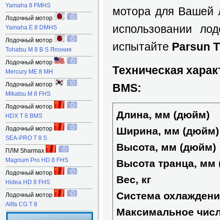
Yamaha 8 FMHS
мотора для Вашей л
Лодочный мотор
использовании ло
Yamaha E 8 DMHS
Лодочный мотор
испытайте
Parsun 
Tohatsu M 8 B S Япония
Лодочный мотор
Техническая харак
Mercury ME 8 MH
Лодочный мотор
BMS:
Mikatsu M 8 FHS
Лодочный мотор
Длина, мм (дюйм)
HDX T 8 BMS
Лодочный мотор
Ширина, мм (дюйм)
SEA-PRO T 8 S
Высота, мм (дюйм)
ПЛМ Sharmax
Magnum Pro HD 8 FHS
Высота транца, мм
Лодочный мотор
Вес, кг
Hidea HD 8 FHS
Система охлаждени
Лодочный мотор
Allfa CG T 8
Максимальное числ