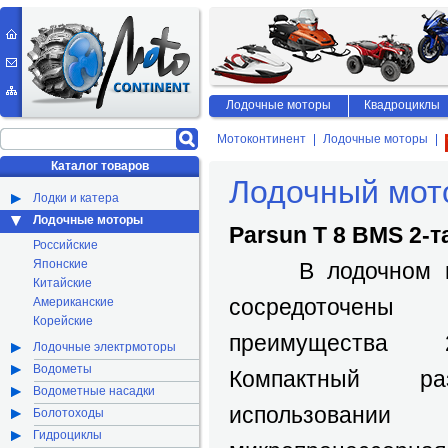
Лодочные моторы
Квадроциклы
Мотоконтинент
Лодочные моторы
Каталог товаров
Лодочный мот
Лодки и катера
Лодочные моторы
Parsun T 8 BMS 2-
Российские
Японские
В лодочном м
Китайские
сосредоточены 
Американские
Корейские
преимущества 2
Лодочные электрмоторы
Водометы
Компактный р
Водометные насадки
использован
Болотоходы
Гидроциклы