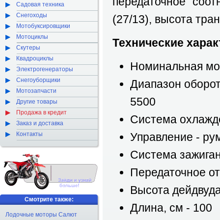
передаточное соот
Садовая техника
Снегоходы
(27/13), высота тра
Мотобуксировщики
Мотоциклы
Технические харак
Скутеры
Квадроциклы
Номинальная мощн
Электрогенераторы
Снегоуборщики
Диапазон оборот
Мотозапчасти
5500
Другие товары
Продажа в кредит
Система охлажд
Заказ и доставка
Контакты
Управление - ру
Система зажиган
Передаточное от
Высота дейдвуда
Смотрите также:
Длина, см - 100
Лодочные моторы Салют