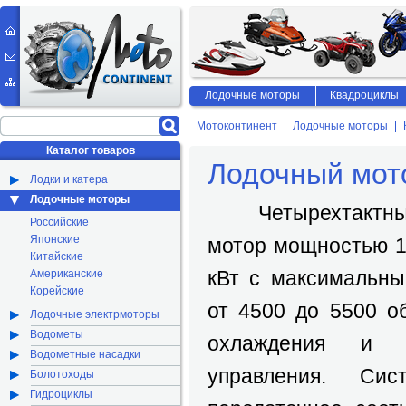
Лодочные моторы
Квадроциклы
Мотоконтинент
Лодочные моторы
Каталог товаров
Лодочный мото
Лодки и катера
Лодочные моторы
Четырехтактный
Российские
Японские
мотор мощностью 1
Китайские
кВт с максимальн
Американские
Корейские
от 4500 до 5500 о
Лодочные электрмоторы
Водометы
охлаждения и р
Водометные насадки
управления. Сис
Болотоходы
Гидроциклы