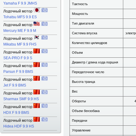
Yamaha F 9.9 JMHS
Тактность
Лодочный мотор
Мощность
Tohatsu MFS 9.9 ES
Тип двигателя
Лодочный мотор
Mercury ME F 9.9 M
Система впуска
электр
Лодочный мотор
Количество цилиндров
Mikatsu MF 9.9 FHS
Лодочный мотор
Объем
SEA-PRO F 9.9 S
Диаметр / длина хода поршня
Лодочный мотор
Parsun F 9.9 BMS
Передаточное число
Лодочный мотор
Высота транца
Jet F 9.9 BMS
Вес
Лодочный мотор
Sharmax SMF 9.9 HS
Обороты
Лодочный мотор
Объем бензобака
HDX F 9.9 BMS
Лодочный мотор
Передачи
Hidea HDF 9.9 HS
Управление