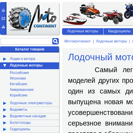
Лодочные моторы
Квадроциклы
Мотоконтинент
Лодочные моторы
Каталог товаров
Лодочный мото
Лодки и катера
Лодочные моторы
Самый легкий 
Российские
Японские
моделей других про
Китайские
один из самых ди
Американские
Корейские
выпущена новая мо
Лодочные электрмоторы
Водометы
усовершенствова
Водометные насадки
серьезное внимани
Болотоходы
Гидроциклы