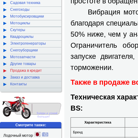
простоте в обращен
Садовая техника
Снегоходы
Вибрация мотора
Мотобуксировщики
благодаря специал
Мотоциклы
Скутеры
50% ниже, чем у а
Квадроциклы
Электрогенераторы
Ограничитель обор
Снегоуборщики
запуске двигателя
Мотозапчасти
Другие товары
торможении.
Продажа в кредит
Заказ и доставка
Также в продаже 
Контакты
Техническая харак
BS:
Характеристика
Смотрите также:
Бренд
Лодочный мотор