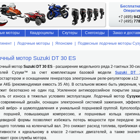
Бесплатна
Оператив
+7 (495)
942
+7 (495)
778
ые моторы
Квадроциклы
Скутеры
Снегоходы
Заказ и достав
тинент
Лодочные моторы
Японские
Подвесные лодочные моторы Суз
чный мотор Suzuki DT 30 ES
чный мотор
Suzuki DT 30 ES
- расширение модельного ряда 2-тактных 30-с
телей Сузуки™ за счет комплектации базовой модели
Suzuki DT
ростартером и оснащением генератора электронным реле-регулятором ±12 
и АКБ (рекомендуемая емкость 35 Ah). В остальном можно быть увереным, 
ужит безотказно не один год. Усиленное антикоррозийное покрытие защ
тель от износа в тяжелых условиях эксплуатации. Лодочный мотор
Сузуки
 современный дизайн, оснащен электронной системой зажигания, эффект
мой вибро- и шумоподавления и уникальной поршневой группой. Куполообр
 поршней, повышающая компрессию, и поршневые кольца оригина
цевидной формы позволяют избежать потерь мощности при передаче эн
щего топлива на коленчатый вал. Это снижает расход топлива, приближая 
тивности к идеальному в классе 2-тактных двигателей, а также значит
вает срок службы мотора.