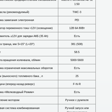
1:50
асла (рекомендуемый)
TWC-3
ма зажигания электронная
PEI
атор переменного тока ≈12V (освещение)
12В 6А 80Вт
митель ±12V для зарядки АКБ (35 Ah)
Есть
а транца, мм S=15" (L=20")
381 (508)
г
58.5
та вращения коленвала, об/мин
5000-5600
ма ограничения максимальных оборотов
Есть
 (выносного) топливного бака , л
25
ачи (вперед-назад-реверс)
F-N-R
ма «Мелководный Режим»
Есть
ление мотором
Ручное с румпеля
вая система комбинированная
Ручной запуск или