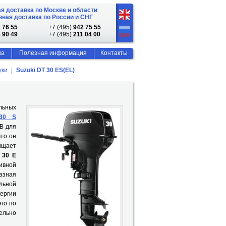
я доставка по Москве и области
ная доставка по России и СНГ
 76 55
+7 (495)
942 75 55
 90 49
+7 (495)
211 04 00
ка
Полезная информация
Контакты
уки
Suzuki DT 30 ES(EL)
ильных
 30 S
В для
что он
ищает
 30 Е
ивной
азная
льной
ергии
его по
ельно