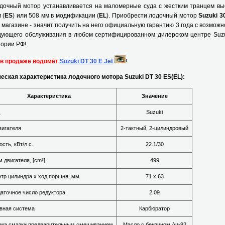
ный мотор устанавливается на маломерные суда с жестким транцем вы
 (
ES
) или 508 мм в модификации (
EL
). Приобрести лодочный мотор
Suzuki 3
магазине - значит получить на него официальную гарантию 3 года с возмож
дующего обслуживания в любом сертифицированном дилерском центре Suzu
ории РФ!
 в продаже водомёт
Suzuki DT 30 E Jet
!
еская характеристика лодочного мотора Suzuki DT 30 ES(EL):
Характеристика
Значение
Suzuki
вигателя
2-тактный, 2-цилиндровый
сть, кВт/л.с.
22.1/30
 двигателя, [cm³]
499
тр цилиндра х ход поршня, мм
71 х 63
аточное число редуктора
2.09
вная система
Карбюратор
ма смазки предварительным смешиванием
Масло с бензином Аи-92