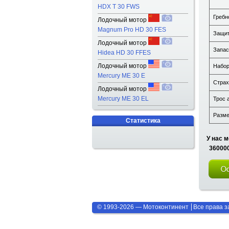
HDX T 30 FWS
Гребн
Лодочный мотор
Magnum Pro HD 30 FES
Защит
Лодочный мотор
Запас
Hidea HD 30 FFES
Лодочный мотор
Набор
Mercury ME 30 E
Страх
Лодочный мотор
Mercury ME 30 EL
Трос 
Размер
Статистика
У нас м
360000
© 1993-2026 — Мотоконтинент
Все права 