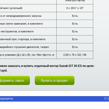
Электростартер
ой винт (штатный)
3 х 10¼" х 13"
а от непреднамеренного запуска
Есть
ные свечи зажигания, в комплекте
Есть
 инструметов, в комплекте
Есть
овочный трос стартера, в комплекте
Есть
аварийного глушения двигателя, талреп
Есть
 в упаковке (Д х Ш х В), см / Вес брутто, кг
(130 х 76 х 52) / 86
ожно заказать и купить лодочный мотор Suzuki DT 30 ES по цене:
 руб.
защищены
© 1