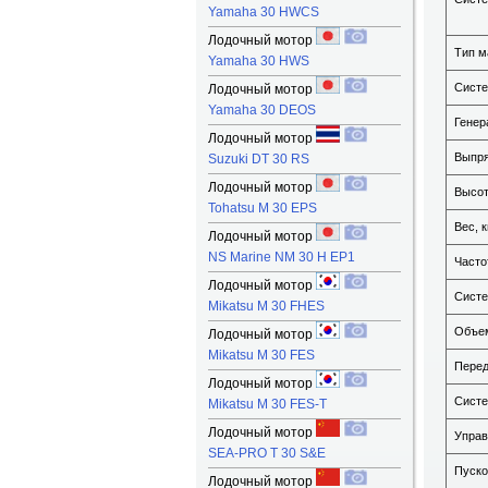
Yamaha 30 HWCS
Лодочный мотор
Тип м
Yamaha 30 HWS
Систе
Лодочный мотор
Yamaha 30 DEOS
Генер
Лодочный мотор
Выпря
Suzuki DT 30 RS
Лодочный мотор
Высот
Tohatsu M 30 EPS
Вес, к
Лодочный мотор
NS Marine NM 30 H EP1
Часто
Лодочный мотор
Систе
Mikatsu M 30 FHES
Объем
Лодочный мотор
Mikatsu M 30 FES
Перед
Лодочный мотор
Систе
Mikatsu M 30 FES-T
Лодочный мотор
Управ
SEA-PRO T 30 S&E
Пуско
Лодочный мотор