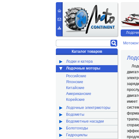
Лодочн
Мотокон
Каталог товаров
Лодо
Лодки и катера
Лодо
Лодочные моторы
двига
Российские
элект
Японские
зарядк
Китайские
просл
Американские
двига
Корейские
имеет
систе
Лодочные электрмоторы
форма
Водометы
трапе
Водометные насадки
сгораю
Болотоходы
эффек
Гидроциклы
продле