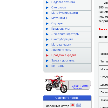
Садовая техника
Лодоч
Снегоходы
380 мм
нашем 
Мотобуксировщики
после
Мотоциклы
террит
Скутеры
Квадроциклы
Также
Электрогенераторы
Технич
Снегоуборщики
Мотозапчасти
Другие товары
Бренд
Продажа в кредит
Заказ и доставка
Тип д
Контакты
Мощно
Объем
Диаме
Перед
Смотрите также:
Топли
Лодочный мотор
Систе