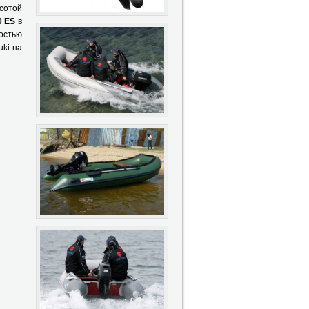
сотой
0 ES
в
ностью
ki на