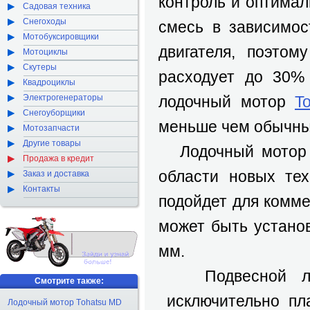
контроль и оптимал
Садовая техника
Снегоходы
смесь в зависимос
Мотобуксировщики
двигателя, поэто
Мотоциклы
Скутеры
расходует до 30%
Квадроциклы
Электрогенераторы
лодочный мотор
T
Снегоуборщики
меньше чем обычный
Мотозапчасти
Другие товары
Лодочный мото
Продажа в кредит
области новых тех
Заказ и доставка
Контакты
подойдет для комм
может быть устано
мм.
Подвесной ло
Смотрите также:
исключительно пла
Лодочный мотор Тohatsu MD