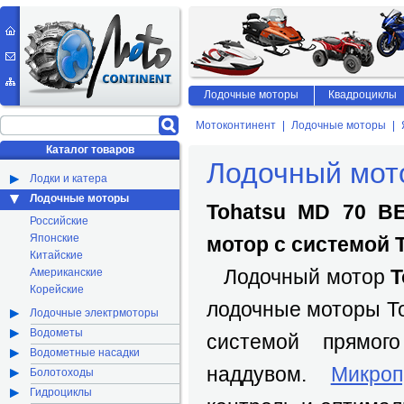
Лодочные моторы
Квадроциклы
Мотоконтинент
Лодочные моторы
Каталог товаров
Лодочный мот
Лодки и катера
Лодочные моторы
Tohatsu MD 70 B
Российские
Японские
мотор с системой T
Китайские
Лодочный мотор
T
Американские
Корейские
лодочные моторы Т
Лодочные электрмоторы
Водометы
системой прямог
Водометные насадки
наддувом.
Микро
Болотоходы
Гидроциклы