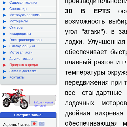
производительност
Садовая техника
Снегоходы
30 B EPTS
осн
Мотобуксировщики
возможность выби
Мотоциклы
Скутеры
угол "атаки"), в 
Квадроциклы
Электрогенераторы
лодки. Улучшенная
Снегоуборщики
обеспечивает быст
Мотозапчасти
Другие товары
плавный разгон и г
Продажа в кредит
температуры окруж
Заказ и доставка
Контакты
передвижения при 
все стандартные
лодочных моторов
двойная вихревая 
Смотрите также:
обеспечивающая м
Лодочный мотор