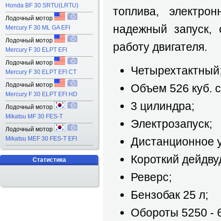
Honda BF 30 SRTU(LRTU)
топлива, электро
Лодочный мотор
надежный запуск, 
Mercury F 30 ML GA EFI
Лодочный мотор
работу двигателя.
Mercury F 30 ELPT EFI
Лодочный мотор
Четырехтактный
Mercury F 30 ELPT EFI CT
Лодочный мотор
Объем 526 куб. с
Mercury F 30 ELPT EFI HD
3 цилиндра;
Лодочный мотор
Mikatsu MF 30 FES-T
Электрозапуск;
Лодочный мотор
Mikatsu MEF 30 FES-T EFI
Дистанционное 
Короткий дейдву
Статистика
Реверс;
Бензобак 25 л;
Обороты 5250 - 