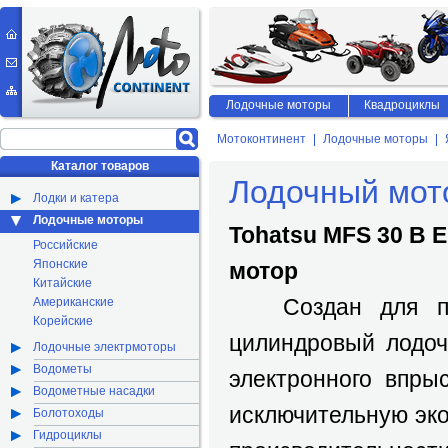
Лодочные моторы
Квадроциклы
Мотоконтинент
Лодочные моторы
Каталог товаров
Лодочный мот
Лодки и катера
Лодочные моторы
Tohatsu MFS 30 B 
Российские
Японские
мотор
Китайские
Создан для про
Американские
Корейские
цилиндровый лодоч
Лодочные электрмоторы
Водометы
электронного впры
Водометные насадки
исключительную эк
Болотоходы
Гидроциклы