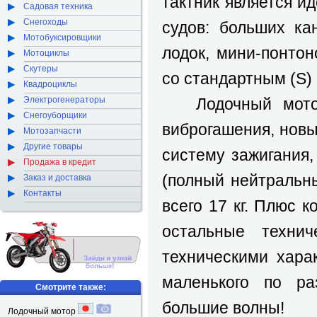
тактник является 
Садовая техника
Снегоходы
судов: больших ка
Мотобуксировщики
лодок, мини-понто
Мотоциклы
Скутеры
со стандартным (S)
Квадроциклы
Электрогенераторы
Лодочный мот
Снегоуборщики
виброгашения, нов
Мотозапчасти
Другие товары
систему зажигания
Продажа в кредит
(полный нейтральны
Заказ и доставка
Контакты
всего 17 кг. Плюс 
остальные технич
техническими хара
маленького по ра
Смотрите также:
большие волны!
Лодочный мотор