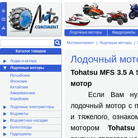
Лодочные моторы
Квадроциклы
Мотоконтинент
Лодочные моторы
Каталог товаров
Лодочный мото
Лодки и катера
Лодочные моторы
Tohatsu MFS 3.5 A
Российские
Японские
мотор
Китайские
Если Вам нужен
Американские
Корейские
лодочный мотор с 
Лодочные электрмоторы
Водометы
и тяжелого, ознак
Водометные насадки
мотором
Tohatsu
Болотоходы
Гидроциклы