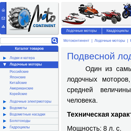
Лодочные моторы
Квадроциклы
Мотоконтинент
Лодочные моторы
Каталог товаров
Подвесной ло
Лодки и катера
Лодочные моторы
Один из самых 
Российские
Японские
лодочных моторов,
Китайские
средней величин
Американские
Корейские
человека.
Лодочные электрмоторы
Водометы
Техническая харак
Водометные насадки
Болотоходы
Мощность: 8 л. с.
Гидроциклы