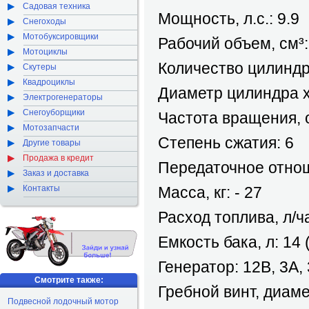
Садовая техника
Мощность, л.с.: 9.9
Снегоходы
Мотобуксировщики
Рабочий объем, см³:
Мотоциклы
Количество цилиндр
Скутеры
Квадроциклы
Диаметр цилиндра х
Электрогенераторы
Снегоуборщики
Частота вращения, 
Мотозапчасти
Степень сжатия: 6
Другие товары
Продажа в кредит
Передаточное отнош
Заказ и доставка
Контакты
Масса, кг: - 27
Расход топлива, л/ча
Емкость бака, л: 14
Генератор: 12В, 3А,
Смотрите также:
Гребной винт, диаме
Подвесной лодочный мотор