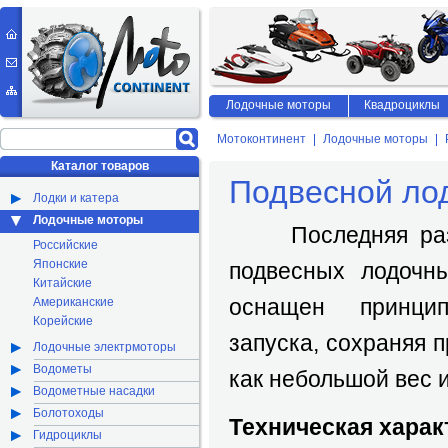
Лодочные моторы
Квадроциклы
Мотоконтинент
Лодочные моторы
Каталог товаров
Подвесной лод
Лодки и катера
Лодочные моторы
Последняя разра
Российские
Японские
подвесных лодочн
Китайские
оснащен принци
Американские
Корейские
запуска, сохраняя 
Лодочные электрмоторы
Водометы
как небольшой вес и
Водометные насадки
Болотоходы
Техническая харак
Гидроциклы