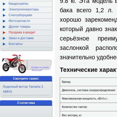
9.8 кг. Эта модель
Квадроциклы
бака всего 1,2 л
Электрогенераторы
Снегоуборщики
хорошо зарекомен
Мотозапчасти
Другие товары
который давно зна
Продажа в кредит
серьёзное преим
Заказ и доставка
Контакты
заслонкой распо
значительно удобне
Технические харак
Смотрите также:
Бренд:
Лодочный мотор Yamaha 3
Двигатель, система газораспределения:
AMHS
Максимальная мощность, кВт/л.с.:
Статистика
Количество тактов:
Вес мотора, кг: