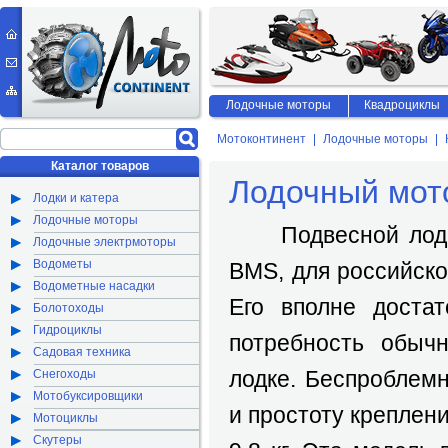
Лодочные моторы
Квадроциклы
Мотоконтинент
Лодочные моторы
Каталог товаров
Лодочный мото
Лодки и катера
Лодочные моторы
Подвесной лодочн
Лодочные электрмоторы
Водометы
BMS, для российско
Водометные насадки
Его вполне достат
Болотоходы
Гидроциклы
потребность обыч
Садовая техника
лодке. Беспроблем
Снегоходы
Мотобуксировщики
и простоту креплени
Мотоциклы
Скутеры