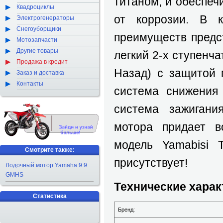
титаном, и обеспе
Квадроциклы
от коррозии. В к
Электрогенераторы
Снегоуборщики
преимуществ предс
Мотозапчасти
Другие товары
легкий 2-х ступенч
Продажа в кредит
Назад) с защитой 
Заказ и доставка
Контакты
система снижения 
система зажигани
мотора придает в
модель Yamabisi
Смотрите также:
присутствует!
Лодочный мотор Yamaha 9.9
GMHS
Технические харак
Статистика
Бренд: