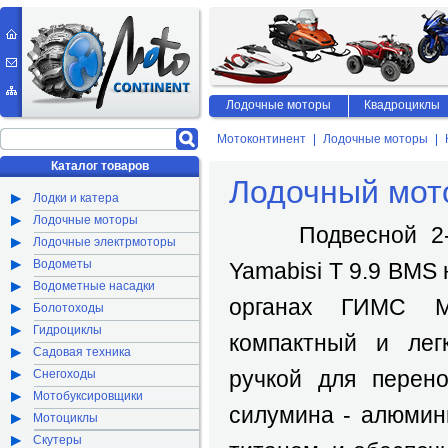
Лодочные моторы
Квадроциклы
Мотоконтинент
Лодочные моторы
Каталог товаров
Лодочный мото
Лодки и катера
Лодочные моторы
Подвесной 2-та
Лодочные электрмоторы
Водометы
Yamabisi T 9.9 BMS
Водометные насадки
органах ГИМС М
Болотоходы
Гидроциклы
компактный и лег
Садовая техника
ручкой для перено
Снегоходы
Мотобуксировщики
силумина - алюмини
Мотоциклы
Скутеры