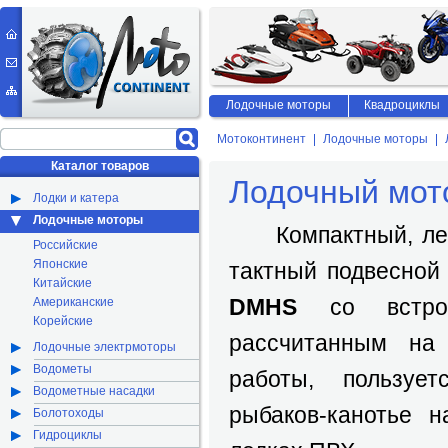
Лодочные моторы
Квадроциклы
Мотоконтинент
Лодочные моторы
Каталог товаров
Лодочный мот
Лодки и катера
Лодочные моторы
Компактный, легки
Российские
Японские
тактный подвесной
Китайские
DMHS
со встрое
Американские
Корейские
рассчитанным на 
Лодочные электрмоторы
Водометы
работы, пользуе
Водометные насадки
рыбаков-канотье 
Болотоходы
Гидроциклы