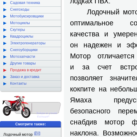
лодках ПВХ.
Садовая техника
Снегоходы
Лодочный мот
Мотобуксировщики
оптимальное со
Мотоциклы
Скутеры
качества и умере
Квадроциклы
Электрогенераторы
он надежен и эфф
Снегоуборщики
Мотор отличается
Мотозапчасти
Другие товары
и за счет встро
Продажа в кредит
позволяет значит
Заказ и доставка
Контакты
кокпите на неболь
Ямаха предусм
безопасного пере
снабдив мотор ф
Смотрите также:
наклона. Возможно
Лодочный мотор