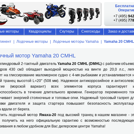
Бесплатна
Оператив
+7 (495)
942
+7 (495)
778
ые моторы
Квадроциклы
Скутеры
Снегоходы
Заказ и достав
тинент
Лодочные моторы
Лодочные моторы Yamaha
Yamaha 20 CMHL
очный мотор Yamaha 20 CMHL
индровый 2-тактный двигатель
Yamaha 20 CMHL (DMHL)
с рабочим объем
дров 430 см3 обладает выходной мощностью на винте до 20,0 л.с., лег
т на глиссирование маломерное судно с 4-мя рыбаками и устанавливается 
й транец высотой L=20" (508 мм). Надежное антикоррозийное и антисолев
тие (морской вариант) всех элементов корпуса гарантирует 
оспособность в течение длительного времени. Генератор переменного то
чивает энергией стояночные и топовые огни. Надежный тросовый талреп д
овки двигателя и защита стартера повышают безопасность эксплуатац
 вдали от берега.
ть лодочный мотор
Ямаха-20
под высокий транец в нашем магазине - э
т получить на него официальную гарантию с возможностью последующе
ивания в любом удобном для Вас дилерском центре Yamaha!