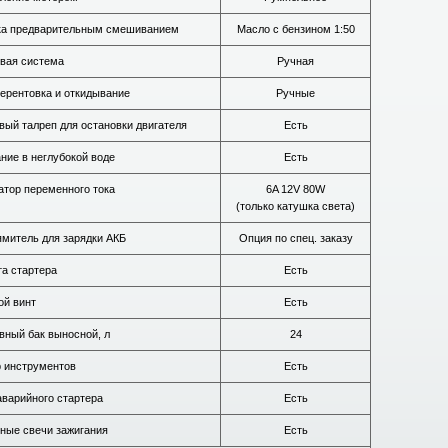
а предварительным смешиванием
Масло с бензином 1:50
вая система
Ручная
рентовка и откидывание
Ручные
вый талреп для остановки двигателя
Есть
ние в неглубокой воде
Есть
атор переменного тока
6A 12V 80W
(только катушка света)
митель для зарядки АКБ
Опция по спец. заказу
а стартера
Есть
ой винт
Есть
вный бак выносной, л
24
 инструментов
Есть
аварийного стартера
Есть
ные свечи зажигания
Есть