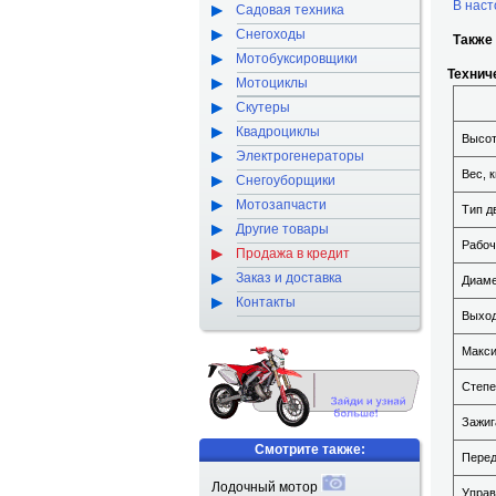
В наст
Садовая техника
Снегоходы
Также
Мотобуксировщики
Технич
Мотоциклы
Скутеры
Квадроциклы
Высот
Электрогенераторы
Вес, к
Снегоуборщики
Мотозапчасти
Тип д
Другие товары
Рабоч
Продажа в кредит
Заказ и доставка
Диаме
Контакты
Выход
Макси
Степе
Зажиг
Смотрите также:
Перед
Лодочный мотор
Управ