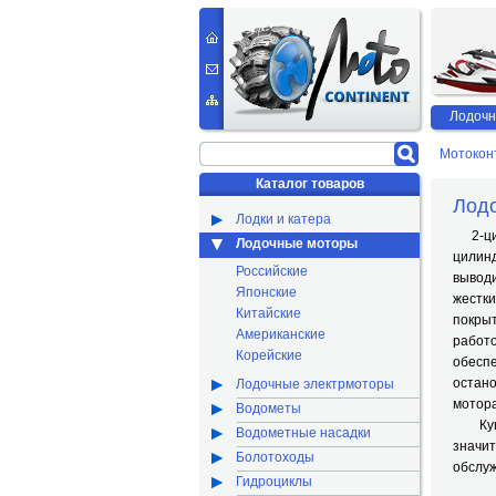
Лодочн
Мотокон
Каталог товаров
Лод
Лодки и катера
2-цил
Лодочные моторы
цилин
Российские
выводи
Японские
жестки
Китайские
покры
Американские
работ
Корейские
обеспе
остан
Лодочные электрмоторы
мотора
Водометы
Купи
Водометные насадки
значи
Болотоходы
обслуж
Гидроциклы