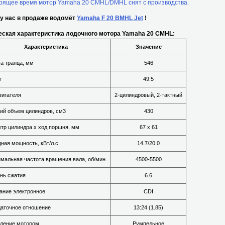
оящее время мотор Yamaha 20 CMHL/DMHL снят с производства.
 у нас в продаже водомёт
Yamaha F 20 BMHL Jet
!
еская характеристика лодочного мотора Yamaha 20 CMHL:
Характеристика
Значение
а транца, мм
546
г
49.5
вигателя
2-цилиндровый, 2-тактный
ий объем цилиндров, см
3
430
тр цилиндра х ход поршня, мм
67 x 61
ная мощность, кВт/л.с.
14.7/20.0
мальная частота вращения вала, об/мин.
4500-5500
нь сжатия
6.6
ание электронное
CDI
аточное отношение
13:24 (1.85)
ление мотором
Румпельное