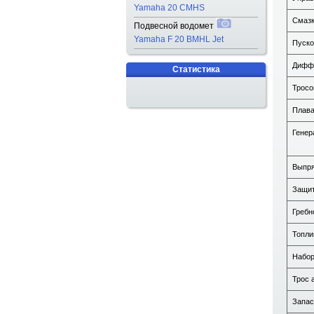
Yamaha 20 CMHS
Смазк
Подвесной водомет
Yamaha F 20 BMHL Jet
Пуско
Диффе
Статистика
Тросо
Плава
Генер
Выпря
Защит
Гребн
Топли
Набор
Трос 
Запас