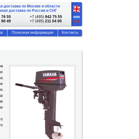
я доставка по Москве и области
ная доставка по России и СНГ
 76 55
+7 (495)
942 75 55
 90 49
+7 (495)
211 04 00
ка
Полезная информация
Контакты
ом
ко
на
ое
их
ка
ля
ии
то
го