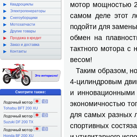
мотор мощностью 20
Квадроциклы
Электрогенераторы
самом деле этот л
Снегоуборщики
Мотозапчасти
подойти для замены
Другие товары
обмен на плавност
Продажа в кредит
Заказ и доставка
тактного мотора с
Контакты
весом!
Таким образом, но
4-цилиндровым дви
и инновационными 
Смотрите также:
экономичностью то
Лодочный мотор
Тohatsu BFT 200 XU
для самых разных л
Лодочный мотор
Suzuki DF 200 TX
спортивных состяза
Лодочный мотор
и утилитарного исп
Honda BF 200 XU