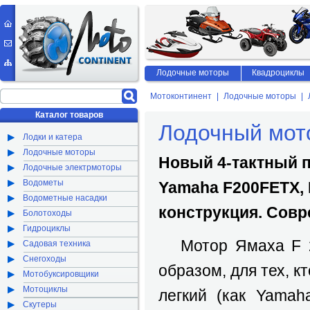
Лодочные моторы
Квадроциклы
Мотоконтинент
Лодочные моторы
Каталог товаров
Лодочный мот
Лодки и катера
Лодочные моторы
Новый 4-тактный 
Лодочные электрмоторы
Водометы
Yamaha F200FETX, 
Водометные насадки
конструкция. Совр
Болотоходы
Гидроциклы
Мотор Ямаха F 20
Садовая техника
Снегоходы
образом, для тех, 
Мотобуксировщики
Мотоциклы
легкий (как Yamah
Скутеры