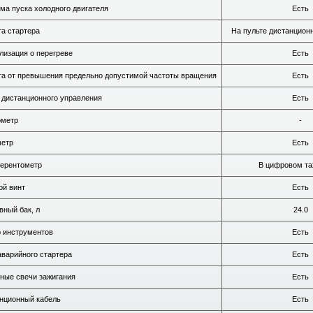
ма пуска холодного двигателя
Есть
а стартера
На пульте дистанцион
лизация о перегреве
Есть
а от превышения предельно допустимой частоты вращения
Есть
 дистанционного управления
Есть
ометр
-
метр
Есть
ерентометр
В цифровом та
ой винт
Есть
вный бак, л
24.0
 инструментов
Есть
аварийного стартера
Есть
ные свечи зажигания
Есть
нционный кабель
Есть