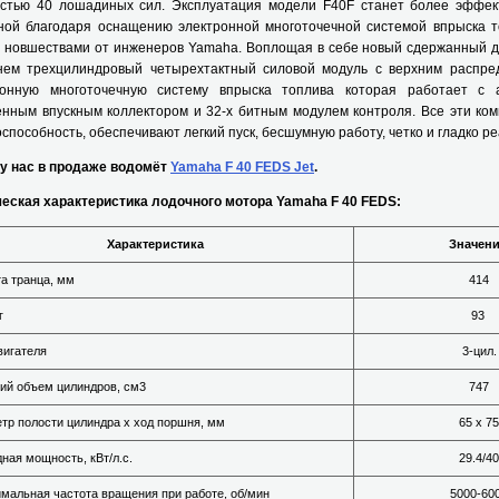
стью 40 лошадиных сил. Эксплуатация модели F40F станет более эффек
ной благодаря оснащению электронной многоточечной системой впрыска т
м новшествами от инженеров Yamaha. Воплощая в себе новый сдержанный д
нем трехцилиндровый четырехтактный силовой модуль с верхним распре
ронную многоточечную систему впрыска топлива которая работает с 
енным впускным коллектором и 32-х битным модулем контроля. Все эти ко
способность, обеспечивают легкий пуск, бесшумную работу, четко и гладко р
 у нас в продаже водомёт
Yamaha F 40 FEDS Jet
.
ческая характеристика лодочного мотора Yamaha F 40 FEDS:
Характеристика
Значен
а транца, мм
414
г
93
вигателя
3-цил.
ий объем цилиндров, см
3
747
тр полости цилиндра х ход поршня, мм
65 x 75
ная мощность, кВт/л.с.
29.4/40
мальная частота вращения при работе, об/мин
5000-60