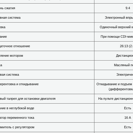
нь сжатия
9.4
вная система
Электронный впры
вка
Одиночный верхний к
ание
При помощи CDI-ми
аточное отношение
26:13 (2.
ление мотором
Дистанцио
ка
Масляный п
вая система
Электриче
рентовка и откидывание
Откидывание и подъем 
(дифферентовка
вый талреп для остановки двигателя
На пульте дистанцион
ние в неглубокой воде
Есть
атор переменного тока
16 А
митель с регулятором
Есть