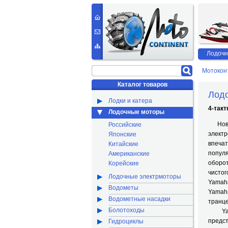
Лодочн
Мотокон
Каталог товаров
Лод
Лодки и катера
4-так
Лодочные моторы
Новый
Российские
элект
Японские
впеча
Китайские
попул
Американские
оборо
Корейские
чисто
Лодочные электрмоторы
Yamaha
Водометы
Yamaha
Водометные насадки
транце
Болотоходы
Yamah
предс
Гидроциклы