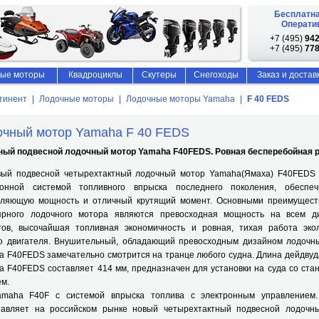
Бесплатна
Оператив
+7 (495)
942
+7 (495)
778
ые моторы
Квадроциклы
Скутеры
Снегоходы
Заказ и достав
тинент
Лодочные моторы
Лодочные моторы Yamaha
F 40 FEDS
очный мотор Yamaha F 40 FEDS
тный подвесной лодочный мотор
Yamaha
F
40
FEDS
.
Ровная бесперебойная р
 подвесной четырехтактный лодочный мотор Yamaha(Ямаха) F40FEDS
ронной системой топливного впрыска последнего поколения, обеспе
тляющую мощность и отличный крутящий момент. Основными преимущест
ярного лодочного мотора являются превосходная мощность на всем д
тов, высочайшая топливная экономичность и ровная, тихая работа экол
го двигателя. Внушительный, обладающий превосходным дизайном лодочн
 F40FEDS замечательно смотрится на транце любого судна. Длина дейдву
 F40FEDS составляет 414 мм, предназначен для установки на суда со ст
м.
a F40F с системой впрыска топлива с электронным управлением.
тавляет на российском рынке новый четырехтактный подвесной лодочн