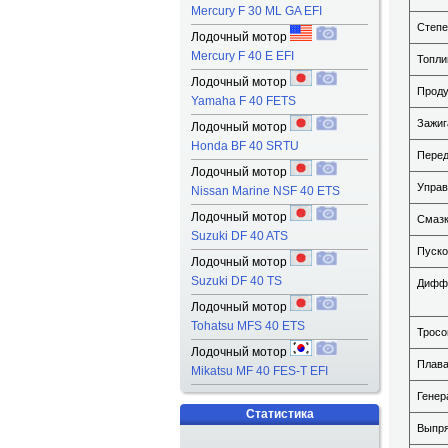
Mercury F 30 ML GA EFI
Степе
Лодочный мотор
Mercury F 40 E EFI
Топли
Лодочный мотор
Проду
Yamaha F 40 FETS
Зажиг
Лодочный мотор
Honda BF 40 SRTU
Перед
Лодочный мотор
Управ
Nissan Marine NSF 40 ETS
Лодочный мотор
Смаз
Suzuki DF 40 ATS
Пуско
Лодочный мотор
Suzuki DF 40 TS
Диффе
Лодочный мотор
Tohatsu MFS 40 ETS
Тросо
Лодочный мотор
Плава
Mikatsu MF 40 FES-T EFI
Генер
Статистика
Выпря