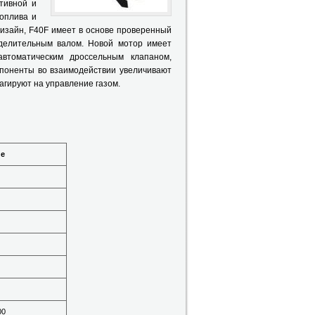
тивной и
оплива и
изайн, F40F имеет в основе проверенный
делительным валом. Новой мотор имеет
автоматическим дроссельным клапаном,
мпоненты во взаимодействии увеличивают
еагируют на управление газом.
ие
00