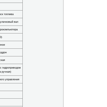
ск топлива
улачковый вал
крокомпьютера
0)
нное
оддон
ская
с гидроприводом
 ручная)
ного управления