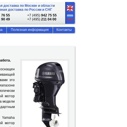
я доставка по Москве и области
ная доставка по России и СНГ
 76 55
+7 (495)
942 75 55
 90 49
+7 (495)
211 04 00
ка
Полезная информация
Контакты
абота.
 оснащен
чивающей
вами это
иапазоне
огически
ый мотор
да модели
андартным
 Yamaha
ый мотор