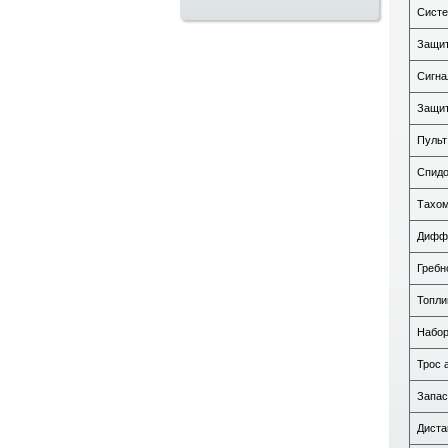
Систе
Защит
Сигна
Защит
Пульт
Спид
Тахо
Дифф
Гребн
Топли
Набор
Трос 
Запас
Диста