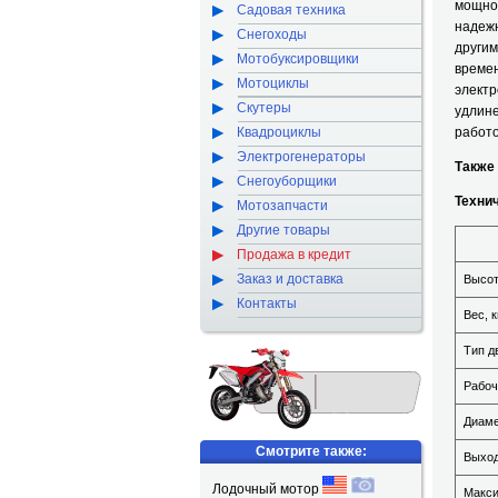
мощно
Садовая техника
надеж
Снегоходы
други
Мотобуксировщики
време
Мотоциклы
элект
Скутеры
удлин
Квадроциклы
работо
Электрогенераторы
Также
Снегоуборщики
Техни
Мотозапчасти
Другие товары
Продажа в кредит
Заказ и доставка
Высот
Контакты
Вес, к
Тип д
Рабоч
Диаме
Смотрите также:
Выход
Лодочный мотор
Макси