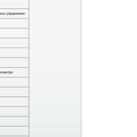
ного управления
хометре