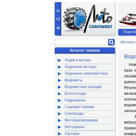
Лодочн
Мотокон
Каталог товаров
Водо
Лодки и катера
Новый
Лодочные моторы
базе 
Лодочные электрмоторы
объём
Водометы
румпе
Водометные насадки
Регул
Болотоходы
мелков
испол
Гидроциклы
водом
Садовая техника
запасн
Снегоходы
Вод
Мотобуксировщики
вибри
Мотоциклы
праву
Скутеры
комфо