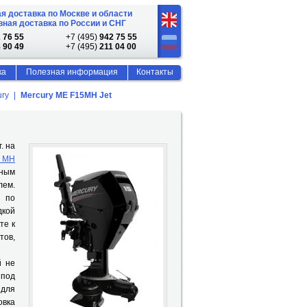
я доставка по Москве и области
ная доставка по России и СНГ
 76 55
+7 (495)
942 75 55
 90 49
+7 (495)
211 04 00
ка
Полезная информация
Контакты
ry
Mercury ME F15MH Jet
. на
0 MH
ьным
лем.
я по
дкой
те к
тов,
й не
 под
 для
овка