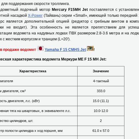
 для поддержания скорости троллинга.
метный лодочный мотор
Mercury F15MH Jet
поставляется с установле
етной насадкой
X-Power
(Тайвань) серии «Small», имеющей только передний 
ерс является дополнительной опцией (редуктор с гребным винтом в комп
вки не входит). Эта особенность не является препятствием для успе
атации водомета на надувных лодках ПВХ размером 2.8-3.6 метра и на лодк
х с жестким корпусом и транцем (L=20').
 в продаже водомет
Yamaha F 15 CMHS Jet
!
еская характеристика водомета Меркури МЕ F 15 MH Jet:
Характеристика
Значение
вигателя
4-тактный
 двигателя, см³
333.0
сть двигателя, л.с. (кВт)
15.0 (11.1)
ивная тяга на швартовых, в эквиваленте л.с.
10.0-12.0
ество цилиндров, шт.
2
тр полости цилиндра х ход поршня, мм
61.0 x 57.0