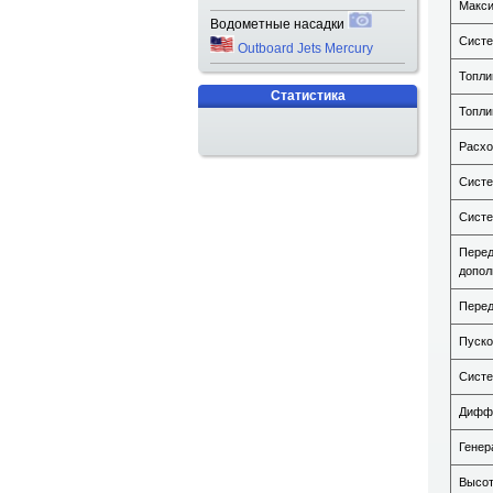
Макси
Водометные насадки
Систе
Outboard Jets Mercury
Топли
Статистика
Топли
Расхо
Систе
Систе
Перед
допол
Перед
Пуско
Систе
Диффе
Генер
Высот