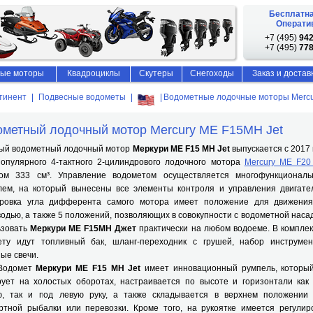
Бесплатна
Оператив
+7 (495)
942
+7 (495)
778
ые моторы
Квадроциклы
Скутеры
Снегоходы
Заказ и достав
тинент
Подвесные водометы
Водометные лодочные моторы Mercu
метный лодочный мотор Mercury ME F15MH Jet
 водометный лодочный мотор
Меркури МЕ F15 МH Jet
выпускается с 2017 г
популярного 4-тактного 2-цилиндрового лодочного мотора
Mercury ME F2
ом 333 см³. Управление водометом осуществляется многофункционал
лем, на который вынесены все элементы контроля и управления двигате
ировка угла дифферента самого мотора имеет положение для движени
одью, а также 5 положений, позволяющих в совокупности с водометной наса
ьзовать
Меркури ME F15MH Джет
практически на любом водоеме. В комплек
ету идут топливный бак, шланг-переходник с грушей, набор инструмен
ые свечи.
омет
Меркури МЕ F15 МH Jet
имеет инновационный румпель, которы
рует на холостых оборотах, настраивается по высоте и горизонтали как
ю, так и под левую руку, а также складывается в верхнем положении
ртной рыбалки или перевозки. Кроме того, на рукоятке имеется регулир