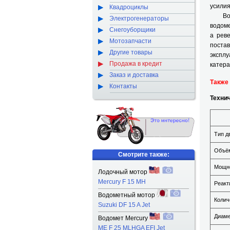
усилия
Квадроциклы
Водо
Электрогенераторы
водом
Снегоуборщики
а рев
Мотозапчасти
поста
Другие товары
эксплу
Продажа в кредит
катера
Заказ и доставка
Также
Контакты
Технич
Тип д
Объём
Смотрите также:
Мощно
Лодочный мотор
Mercury F 15 MH
Реакт
Водометный мотор
Колич
Suzuki DF 15 A Jet
Диаме
Водомет Mercury
ME F 25 MLHGA EFI Jet