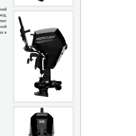
нной
ход,
лект
шной
ах и