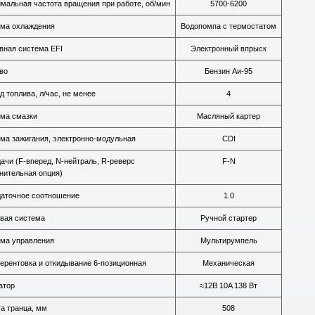
мальная частота вращения при работе, об/мин
5700-6200
ма охлаждения
Водопомпа с термостатом
вная система EFI
Электронный впрыск
во
Бензин Аи-95
д топлива, л/час, не менее
4
ма смазки
Масляный картер
ма зажигания, электронно-модульная
CDI
ачи (F-вперед, N-нейтраль, R-реверс
F-N
нительная опция)
аточное соотношение
1.0
вая система
Ручной стартер
ма управления
Мультирумпель
рентовка и откидывание 6-позиционная
Механическая
атор
≈12В 10A 138 Вт
а транца, мм
508