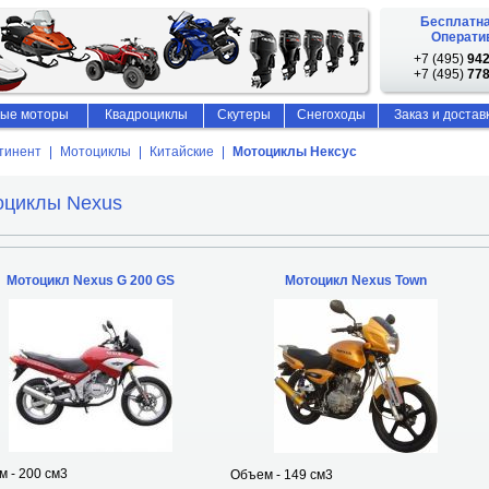
Бесплатна
Оператив
+7 (495)
942
+7 (495)
778
ые моторы
Квадроциклы
Скутеры
Снегоходы
Заказ и достав
тинент
Мотоциклы
Китайские
Мотоциклы Нексус
оциклы Nexus
Мотоцикл Nexus G 200 GS
Мотоцикл Nexus Town
 - 200 см3
Объем - 149 см3