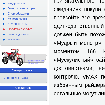
притягательного 
Квадроциклы
ожиданиях покупат
Электрогенераторы
Снегоуборщики
превзойти все преж
Мотозапчасти
Другие товары
один-единственны
Продажа в кредит
должен быть похож
Заказ и доставка
Контакты
«Мудрый монстр» 
моментом 166 Н
«Мускулистый» ба
достоинствами, н
Смотрите также:
контролю, VMAX п
Гидроциклы Ямаха
избранным райдера
Статистика
остальные могут ли