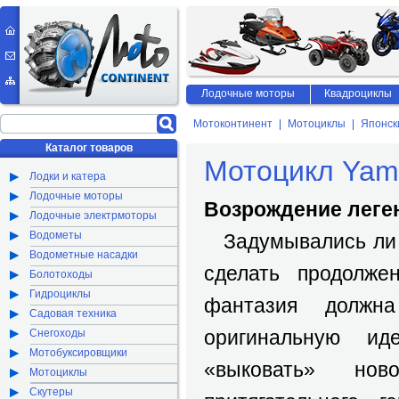
Лодочные моторы
Квадроциклы
Мотоконтинент
Мотоциклы
Японск
Каталог товаров
Мотоцикл Ya
Лодки и катера
Лодочные моторы
Возрождение лег
Лодочные электрмоторы
Водометы
Задумывались ли в
Водометные насадки
сделать продолже
Болотоходы
Гидроциклы
фантазия должна
Садовая техника
оригинальную и
Снегоходы
Мотобуксировщики
«выковать» нов
Мотоциклы
Скутеры