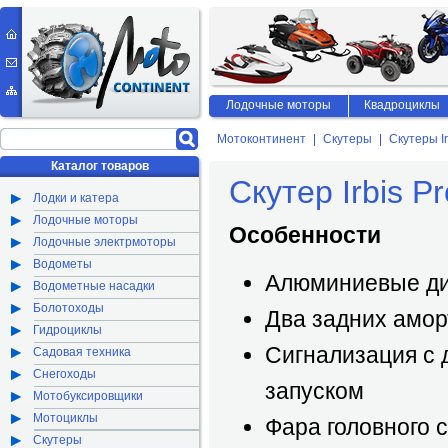
Лодочные моторы
Квадроциклы
Мотоконтинент
Скутеры
Скутеры Ir
Каталог товаров
Скутер Irbis P
Лодки и катера
Лодочные моторы
Особенности
Лодочные электрмоторы
Водометы
Алюминиевые ди
Водометные насадки
Болотоходы
Два задних амор
Гидроциклы
Сигнализация с
Садовая техника
Снегоходы
запуском
Мотобуксировщики
Мотоциклы
Фара головного с
Скутеры