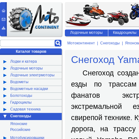
Лодочные моторы
Квадроциклы
Мотоконтинент
Снегоходы
Японск
Каталог товаров
Снегоход Yama
Лодки и катера
Лодочные моторы
Снегоход создан 
Лодочные электрмоторы
Водометы
езды по трассам
Водометные насадки
фанатов экст
Болотоходы
Гидроциклы
экстремальной 
Садовая техника
свирепой технике. К
Снегоходы
Японские
дорога, на трассу
Российские
Мотобуксировщики