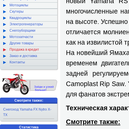
новый Yamaha RS 
Мотоциклы
многочисленные наг
Скутеры
Квадроциклы
на высоте. Успешно
Электрогенераторы
отличается молние
Снегоуборщики
Мотозапчасти
как на извилистой 
Другие товары
Продажа в кредит
На новейший Ямаха
Заказ и доставка
временем двигател
Контакты
задней регулируе
Camoplast Rip Saw.
для фанатов экстре
Смотрите также:
Техническая харак
Снегоход Yamaha FX Nytro X-
TX
Смотрите также:
Статистика