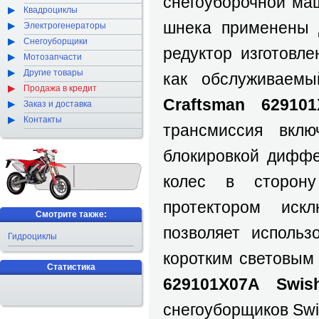
снегоуборочной ма
Квадроциклы
шнека применены 
Электрогенераторы
Снегоуборщики
редуктор изготовл
Мотозапчасти
Другие товары
как обслуживаемы
Продажа в кредит
Craftsman
629101
Заказ и доставка
Контакты
трансмиссия вклю
блокировкой диффе
колес в сторон
протектором иск
Смотрите также:
позволяет использ
Гидроциклы
коротким световым
Статистика
629101
X
07
A
Swis
снегоуборщиков Swi