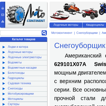
Лодочные моторы
Квадроциклы
Мотоконтинент
Снегоуборщики
Ам
Каталог товаров
Снегоуборщик 
Лодки и катера
Лодочные моторы
Американский с
Лодочные электрмоторы
Водометы
629101
X
07
A
Swi
Водометные насадки
мощным двигателем B
Болотоходы
Гидроциклы
с верхним располо
Садовая техника
серии. Все основны
Снегоходы
Мотобуксировщики
прочной стали д
Мотоциклы
Скутеры