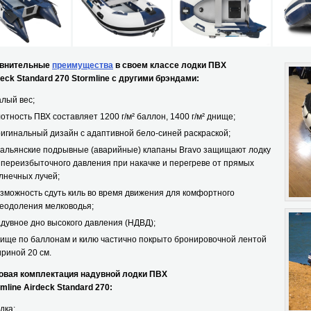
нительные
преимущества
в своем классе лодки ПВХ
ck Standard 270 Stormline с другими брэндами:
лый вес;
отность ПВХ составляет 1200 г/м² баллон, 1400 г/м² днище;
игинальный дизайн с адаптивной бело-синей раскраской;
альянские подрывные (аварийные) клапаны Bravo защищают лодку
 переизбыточного давления при накачке и перегреве от прямых
лнечных лучей;
зможность сдуть киль во время движения для комфортного
еодоления мелководья;
дувное дно высокого давления (НДВД);
ище по баллонам и килю частично покрыто бронировочной лентой
риной 20 см.
ая комплектация надувной лодки ПВХ
ine Airdeck Standard 270:
дка;