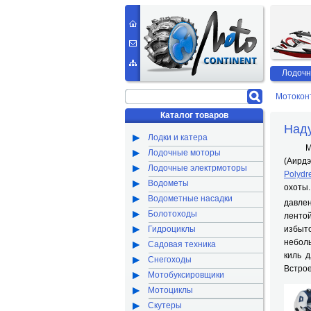
Лодочн
Мотокон
Каталог товаров
Наду
Лодки и катера
Мотор
Лодочные моторы
(Аирдэ
Лодочные электрмоторы
Polydr
Водометы
охоты.
Водометные насадки
давле
Болотоходы
лентой
Гидроциклы
избыт
неболь
Садовая техника
киль 
Снегоходы
Встрое
Мотобуксировщики
Мотоциклы
Скутеры