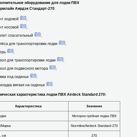
нительное оборудование для лодки ПВХ
лайн Аирдэк Стандарт-270
:
нт ходовой
;
нт носовой
;
лет спасательный
;
лёса для транспортировки лодки
;
орь
;
хол для транспортировки лодки
;
хол для подвесного мотора
;
мка под сиденье
;
кладка мягкая на сиденье
.
ческая характеристика лодки ПВХ Airdeck Standard 270:
Характеристика
Значение
одки
Моторно-гребная лодка ПВХ
/Марка
Stormline/Airdeck Standard-270
, см
270