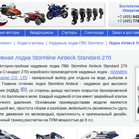
Бесплатна
Оператив
+7 (495)
942
+7 (495)
778
ые моторы
Квадроциклы
Скутеры
Снегоходы
Заказ и достав
тинент
Лодки и катера
Надувные лодки ПВХ Stormline
Лодка Airdeck S
вная лодка Stormline Airdeck Standard-270
но-гребная надувная лодка ПВХ Stormline Airdeck Standard 270
к Стандарт 270) корейского производителя надувных лодок -
HANWHA
eamer CO., LTD
- прекрасный выбор для отдыха на воде, рыбалки и
 Главное отличие лодок Stormline Airdeck - надувное дно высокого
ния (НДВД)
, со стороны днища частично покрытое бронировочной
 по баллонам и килю. Каждый надувной отсек имеет аварийный клапан
очного давления. Основными преимуществами модели являются
шой вес, простота сборки и разборки, мобильность (возможность сдуть
для движения по мелководью), практичность и оригинальный дизайн.
нный транец рассчитан на ПЛМ мощностью до 8 л.с.