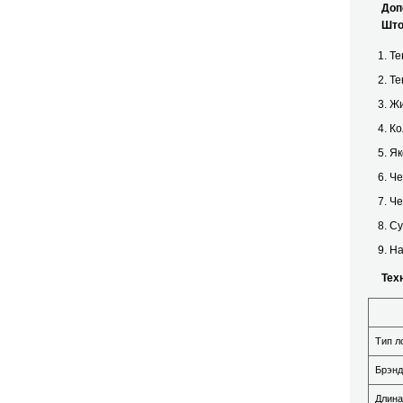
Допол
Шторм
Те
Те
Жи
Ко
Як
Че
Че
Су
На
Техни
Тип л
Брэнд
Длина