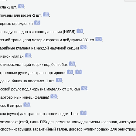
сла -2 шт.
;
лючины для весел -2 шт.
;
ерные ограждения
;
л: надувное дно высокого давления (НДВД)
;
сткий транец под мотор с коротким дейдвудом 381 см
;
арийные клапана на каждой надувной секции
;
ивной клапан
;
отивоскользящий коврик под бензобак
;
троенные ручки для транспортировки
,
;
денье-банка на полозьях -1 шт.
;
совой роулс под якорь (на моделях от 270 см)
;
артовочный конец (фалинь)
;
сос 6 литров
;
хол (сумка) для транспортировки лодки -1 шт.
;
мкомплект (клей, ткань ПВХ для ремонта, ключ для смены клапанов, инструкц
спорт-инструкция, гарантийный талон, договор купли-продажи для регистрац