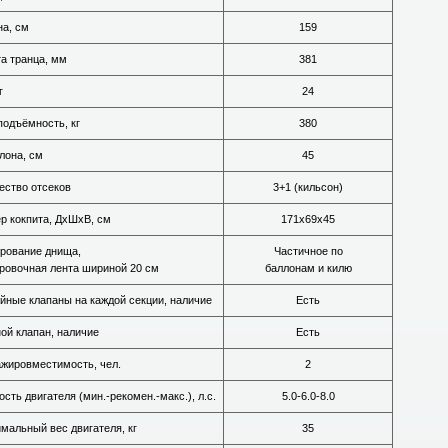
а, см
159
а транца, мм
381
г
24
подъёмность, кг
380
лона, см
45
ество отсеков
3+1 (кильсон)
р кокпита, ДхШхВ, см
171х69х45
рование днища,
Частичное по
ровочная лента шириной 20 см
баллонам и килю
йные клапаны на каждой секции, наличие
Есть
ой клапан, наличие
Есть
жировместимость, чел.
2
сть двигателя (мин.-рекомен.-макс.), л.с.
5.0-6.0-8.0
мальный вес двигателя, кг
35