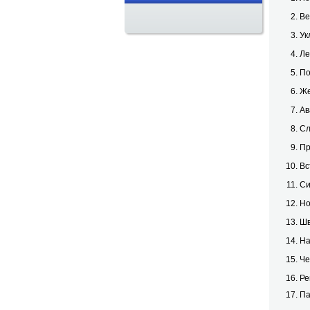
Ве
Ук
Ле
По
Же
Ав
Сл
Пр
Вс
Си
Но
Шв
На
Че
Ре
Па