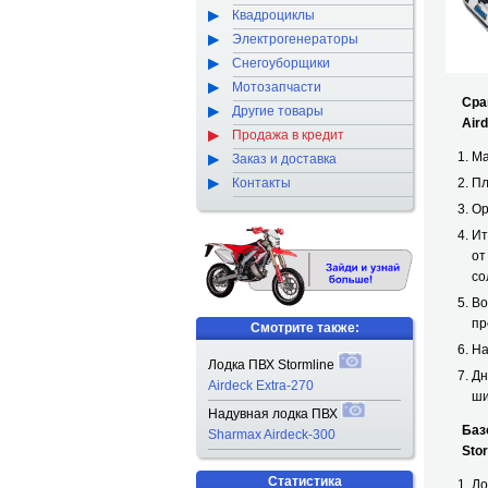
Квадроциклы
Электрогенераторы
Снегоуборщики
Мотозапчасти
Срав
Другие товары
Airde
Продажа в кредит
Ма
Заказ и доставка
Контакты
Пл
Ор
Ит
от
со
Во
пр
Смотрите также:
На
Лодка ПВХ Stormline
Дн
Airdeck Extra-270
ши
Надувная лодка ПВХ
Базов
Sharmax Airdeck-300
Storml
Статистика
Ло