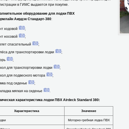
гистрации в ГИМС выдаются при покупке.
нительное оборудование для лодки ПВХ
лайн Аирдэк Стандарт-380
:
нт ходовой
;
нт носовой
;
лет спасательный
;
лёса для транспортировки лодки
;
орь
;
хол для транспортировки лодки
;
хол для подвесного мотора
;
мка под сиденье
;
кладка мягкая на сиденье
.
ческая характеристика лодки ПВХ Airdeck Standard 380:
Характеристика
Значение
одки
Моторно-гребная лодка ПВХ