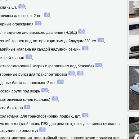
сла -2 шт.
;
лючины для весел -2 шт.
;
ерные ограждения
;
л: надувное дно высокого давления (НДВД)
;
сткий транец под мотор с коротким дейдвудом 381 см
;
арийные клапана на каждой надувной секции
;
ивной клапан
;
отивоскользящий коврик c креплением под бензобак
;
троенные ручки для транспортировки
,
;
денье-банка на полозьях -2 шт.
;
совой роулс под якорь
;
артовочный конец (фалинь)
;
сос 6 литров
;
хол (сумка) для транспортировки лодки -1 шт.
;
мкомплект (клей, ткань ПВХ для ремонта, ключ для смены клапанов,
струкция по ремонту)
;
спорт-инструкция, гарантийный талон, договор купли-продажи для