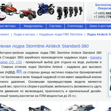
Бесплатна
Оператив
+7 (495)
942
+7 (495)
778
ые моторы
Квадроциклы
Скутеры
Снегоходы
Заказ и достав
тинент
Лодки и катера
Надувные лодки ПВХ Stormline
Лодка Airdeck S
вная лодка Stormline Airdeck Standard-380
но-гребная надувная лодка ПВХ Stormline Airdeck Standard 380
к Стандарт 380) корейского производителя надувных лодок -
Hanwha
eamer CO., LTD
- прекрасный выбор для отдыха на воде, рыбалки и
 Главное отличие лодок Stormline Airdeck - надувное дно высокого
ния (НДВД)
, со стороны днища частично покрытое бронировочной
 по баллонам и килю. Каждый надувной отсек имеет аварийный клапан
очного давления. Основными преимуществами модели являются
шой вес, простота сборки и разборки, мобильность (возможность сдуть
для движения по мелководью), практичность и оригинальный дизайн.
нный транец рассчитан на ПЛМ мощностью до 25 л.с.