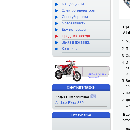
Квадроциклы
Электрогенераторы
Снегоуборщики
Мотозапчасти
Срав
Другие товары
Airde
Продажа в кредит
Ма
Заказ и доставка
Контакты
Пл
Ор
Ит
от
со
Во
пр
Смотрите также:
На
Лодка ПВХ Stormline
Дн
Airdeck Extra-380
ши
Базов
Статистика
Storml
Ло