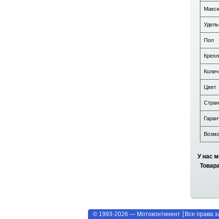
Макси
Удель
Пол
Крепл
Колич
Цвет
Стран
Гаран
Возмо
У нас м
Товара
© 1993-2026 — Мотоконтинент
Все права 