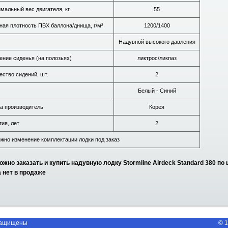
мальный вес двигателя, кг
55
ная плотность ПВХ баллона/днища, г/м²
1200/1400
Надувной высокого давления
ение сиденья (на полозьях)
ликтрос/ликпаз
ество сидений, шт.
2
Белый - Синий
а производитель
Корея
тия, лет
2
жно изменение комплектации лодки под заказ
ожно заказать и купить надувную лодку Stormline Airdeck Standard 380 по 
 нет в продаже
защищены
© 1