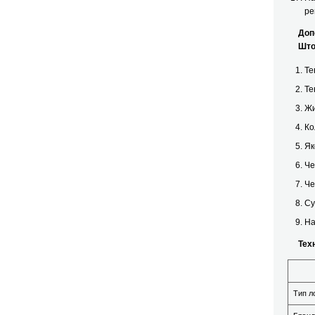
ре
Допол
Шторм
Те
Те
Жи
Ко
Як
Че
Че
Су
На
Техни
Тип л