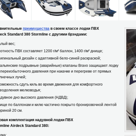
нительные
преимущества
в своем классе лодки ПВХ
ck Standard 380 Stormline с другими брэндами:
лый вес;
отность ПВХ составляет 1200 г/м² баллон, 1400 г/м² днище;
игинальный дизайн с адаптивной бело-синей раскраской;
альянские подрывные (аварийные) клапаны Bravo защищают лодку
 переизбыточного давления при накачке и перегреве от прямых
лнечных лучей;
зможность сдуть киль во время движения для комфортного
еодоления мелководья;
дувное дно высокого давления (НДВД);
ище по баллонам и килю частично покрыто бронировочной лентой
риной 20 см.
ая комплектация надувной лодки ПВХ
ine Airdeck Standard 380:
дка;