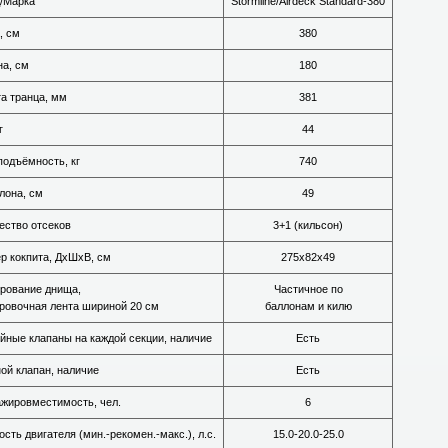
/Марка
Stormline/Airdeck Standard-380
, см
380
а, см
180
а транца, мм
381
г
44
подъёмность, кг
740
лона, см
49
ество отсеков
3+1 (кильсон)
р кокпита, ДхШхВ, см
275х82х49
рование днища,
Частичное по
ровочная лента шириной 20 см
баллонам и килю
йные клапаны на каждой секции, наличие
Есть
ой клапан, наличие
Есть
жировместимость, чел.
6
сть двигателя (мин.-рекомен.-макс.), л.с.
15.0-20.0-25.0