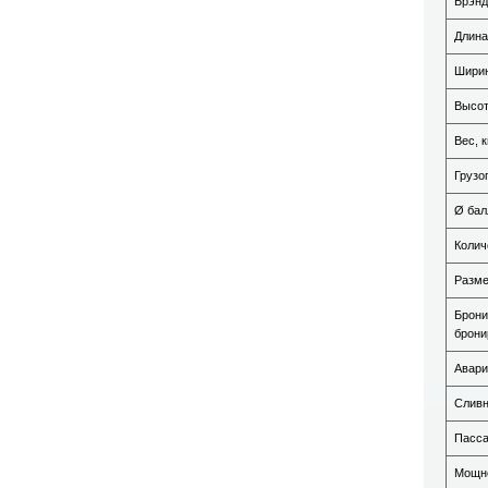
Брэнд
Длина
Ширин
Высот
Вес, к
Грузо
Ø бал
Колич
Разме
Брони
брони
Авари
Сливн
Пасса
Мощно