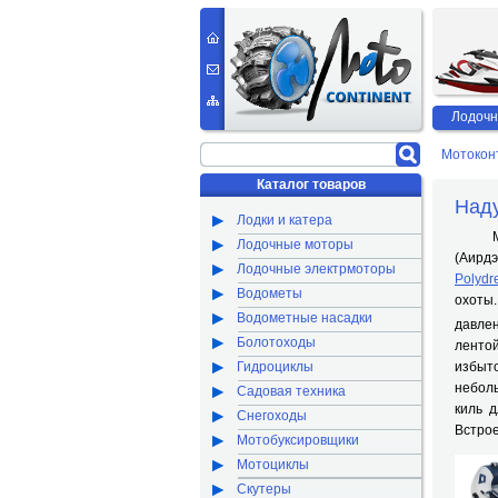
Лодочн
Мотокон
Каталог товаров
Наду
Лодки и катера
Мотор
Лодочные моторы
(Аирдэ
Лодочные электрмоторы
Polydr
Водометы
охоты.
Водометные насадки
давле
Болотоходы
лентой
Гидроциклы
избыт
неболь
Садовая техника
киль 
Снегоходы
Встрое
Мотобуксировщики
Мотоциклы
Скутеры