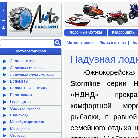
Лодочные моторы
Квадроциклы
Мотоконтинент
Лодки и катера
Над
Каталог товаров
Надувная лодк
Лодки и катера
Лодочные моторы
Южнокорейская н
Лодочные электрмоторы
Водометы
Stormline серии 
Водометные насадки
«НДНД» - прекра
Болотоходы
Гидроциклы
комфортной мор
Садовая техника
рыбалки, в равной
Снегоходы
Мотобуксировщики
семейного отдыха н
Мотоциклы
Скутеры