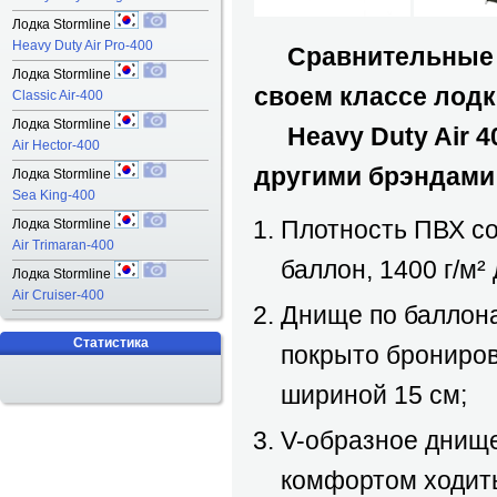
Лодка Stormline
Heavy Duty Air Pro-400
Сравнительны
Лодка Stormline
своем классе лод
Classic Air-400
Лодка Stormline
Heavy Duty Air 40
Air Hector-400
другими брэндами
Лодка Stormline
Sea King-400
Плотность ПВХ со
Лодка Stormline
Air Trimaran-400
баллон, 1400 г/м²
Лодка Stormline
Air Cruiser-400
Днище по баллона
Статистика
покрыто брониро
шириной 15 см;
V-образное днище
комфортом ходит