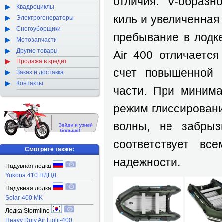
отличия: V-образн
Квадроциклы
киль и увеличенна
Электрогенераторы
Снегоуборщики
пребывание в лодк
Мотозапчасти
Другие товары
Air 400 отличаетс
Продажа в кредит
счет повышенной 
Заказ и доставка
Контакты
части. При минима
режим глиссировани
волны, не забрызг
соответствует вс
Смотрите также:
надежности.
Надувная лодка
Yukona 410 НДНД
Надувная лодка
Solar-400 MK
Лодка Stormline
Heavy Duty Air Light-400