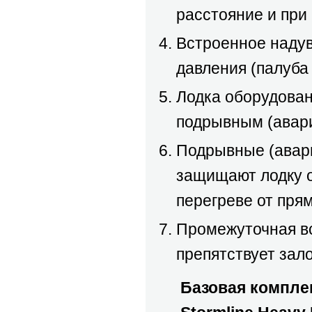
расстояние и при
Встроенное надув
давления (палуба
Лодка оборудова
подрывным (авар
Подрывные (авари
защищают лодку о
перегреве от пря
Промежуточная вс
препятствует зал
Базовая комплек