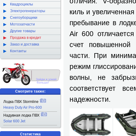
отличия: V-образн
Квадроциклы
киль и увеличенна
Электрогенераторы
Снегоуборщики
пребывание в лодк
Мотозапчасти
Другие товары
Air 600 отличаетс
Продажа в кредит
счет повышенной 
Заказ и доставка
Контакты
части. При минима
режим глиссировани
волны, не забрызг
соответствует вс
Смотрите также:
надежности.
Лодка ПВХ Stormline
Heavy Duty Air Pro-600
Надувная лодка ПВХ
Solar 600 Jet
Статистика