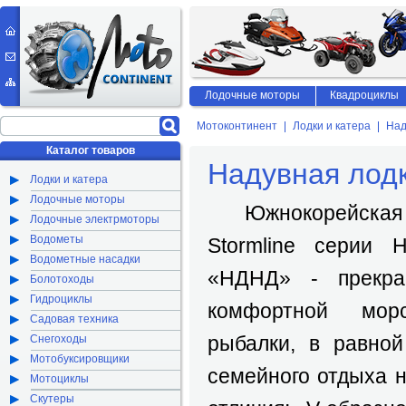
Лодочные моторы
Квадроциклы
Мотоконтинент
Лодки и катера
Над
Каталог товаров
Надувная лодк
Лодки и катера
Лодочные моторы
Южнокорейская н
Лодочные электрмоторы
Водометы
Stormline серии 
Водометные насадки
«НДНД» - прекра
Болотоходы
Гидроциклы
комфортной мор
Садовая техника
рыбалки, в равной
Снегоходы
Мотобуксировщики
семейного отдыха н
Мотоциклы
Скутеры