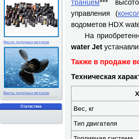
транцем
*** высот
управления (
консо
водометов HDX water
На приобретенны
Масло лодочных моторов
water Jet
устанавлив
Также в продаже в
Техническая харак
Х
Винты лодочных моторов
Статистика
Вес, кг
Тип двигателя
Топливная система