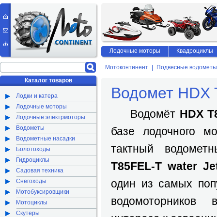
Лодочные моторы
Квадроциклы
Мотоконтинент
Подвесные водометы
Каталог товаров
Водомет HDX 
Лодки и катера
Лодочные моторы
Водомёт
HDX T8
Лодочные электрмоторы
Водометы
базе лодочного м
Водометные насадки
тактный водоме
Болотоходы
Гидроциклы
T85FEL-T water Je
Садовая техника
один из самых поп
Снегоходы
Мотобуксировщики
водомоторников
Мотоциклы
Скутеры