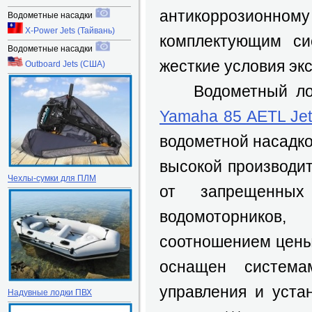
антикоррозионному
Водометные насадки
X-Power Jets (Тайвань)
комплектующим си
Водометные насадки
жесткие условия эк
Outboard Jets (США)
Водометный лод
Yamaha 85 AETL Je
водометной насадк
высокой производи
Чехлы-сумки для ПЛМ
от запрещенных
водомоторников
соотношением цены
оснащен система
управления и уста
Надувные лодки ПВХ