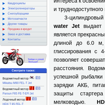
интереса к освоени
Квадроциклы
и труднодоступного
Электрогенераторы
Снегоуборщики
3-цилиндровый п
Мотозапчасти
Другие товары
water Jet
выдает м
Продажа в кредит
является прекрасн
Заказ и доставка
Контакты
длиной до 6.0 м
глиссирования с 
позволяет соверша
расстояния. Водо
Смотрите также:
успешной рыбалки 
Водометный мотор
Mikatsu M90 FEL-T Jet
зарядки АКБ, пита
Водометный мотор
защиты стартер
Parsun F85 FE-T-EFI Jet
Лодочный мотор
мелководью.
H
HDX T 85 FEL-T