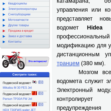
катамарана, об
Квадроциклы
управления или ко
Электрогенераторы
Снегоуборщики
представляет но
Мотозапчасти
Другие товары
водомет
Hidea
Продажа в кредит
профессиональны
Заказ и доставка
Контакты
модификацию для у
дистанционным у
транцем
(380 мм).
Мозгом всей с
Смотрите также:
водомета служит э
Подвесной водомет
Mikatsu M 30 FES Jet
Электронный мод
Подвесной водомет
контролируе
Parsun TP30A FW Jet
Подвесной водомет
предупреждения
HDX T30FWS water JET