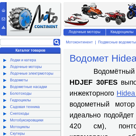
Лодочные моторы
Квадроциклы
Мотоконтинент
Подвесные водометы
Каталог товаров
Водомет Hide
Лодки и катера
Лодочные моторы
Водомётный л
Лодочные электрмоторы
Водометы
HDJEF 30FES
выпо
Водометные насадки
инжекторного
Hide
Болотоходы
Гидроциклы
водометный мото
Садовая техника
идеально подойдет
Снегоходы
Мотобуксировщики
420 см), понт
Мотоциклы
Скутеры