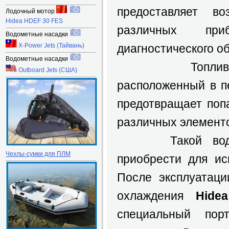
предоставляет во
Лодочный мотор
Hidea HDEF 30 FES
различных пр
Водометные насадки
X-Power Jets (Тайвань)
диагностического о
Водометные насадки
Топливный ф
Outboard Jets (США)
расположенный в пе
предотвращает поп
различных элементо
Такой водоме
Чехлы-сумки для ПЛМ
приобрести для ис
После эксплуатаци
охлаждения
Hide
специальный пор